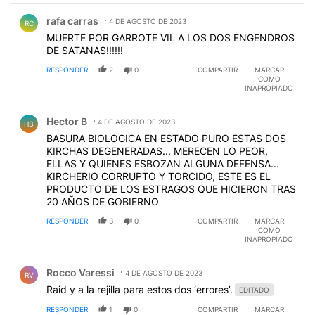
Comentario de rafa carras.
rafa carras
4 DE AGOSTO DE 2023
RC
MUERTE POR GARROTE VIL A LOS DOS ENGENDROS
DE SATANAS!!!!!!
RESPONDER
2
0
COMPARTIR
MARCAR
COMO
INAPROPIADO
Comentario de Hector B.
Hector B
4 DE AGOSTO DE 2023
HB
BASURA BIOLOGICA EN ESTADO PURO ESTAS DOS
KIRCHAS DEGENERADAS... MERECEN LO PEOR,
ELLAS Y QUIENES ESBOZAN ALGUNA DEFENSA...
KIRCHERIO CORRUPTO Y TORCIDO, ESTE ES EL
PRODUCTO DE LOS ESTRAGOS QUE HICIERON TRAS
20 AÑOS DE GOBIERNO
RESPONDER
3
0
COMPARTIR
MARCAR
COMO
INAPROPIADO
Comentario de Rocco Varessi.
Rocco Varessi
4 DE AGOSTO DE 2023
RV
Raid y a la rejilla para estos dos ‘errores’.
EDITADO
RESPONDER
1
0
COMPARTIR
MARCAR