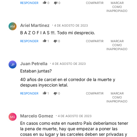
RESPONDER
0
0
COMPARTIR
MARCAR
COMO
INAPROPIADO
Comentario de Ariel Martinez.
Ariel Martinez
4 DE AGOSTO DE 2023
AM
B A Z O F I A S !!!. Todo mi desprecio.
RESPONDER
1
0
COMPARTIR
MARCAR
COMO
INAPROPIADO
Comentario de Juan Petrella.
Juan Petrella
4 DE AGOSTO DE 2023
JP
Estaban juntas?
40 años de carcel en el corredor de la muerte y
despues inyeccion letal.
RESPONDER
1
0
COMPARTIR
MARCAR
COMO
INAPROPIADO
Comentario de Marcelo Gomez.
Marcelo Gomez
4 DE AGOSTO DE 2023
MG
En casos como este en nuestro País deberíamos tener
la pena de muerte, hay que empezar a poner las
cosas en su lugar y las carceles deben ser privadas y