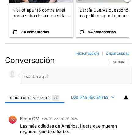
Kicillof apuntó contra Milei
García Cuerva cuestionó a
por la suba de la morosida...
los políticos por la pobreza
34 comentarios
54 comentarios
INICIAR SESIÓN
|
CREAR CUENTA
Conversación
SIGA ESTA CO
SEGUIR
LOS MÁS RECIENTES
TODOS LOS COMENTARIOS
24
Todos los comentarios
Comentario de Fenix OM.
Fenix OM
24 DE MARZO DE 2024
FO
Las más odiadas de América. Hasta que mueran
seguirán siendo odiadas