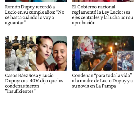
Ramón Dupuy recordó a
El Gobierno nacional
Lucio en su cumpleaños: “No
reglamentó la Ley Lucio: sus
sé hasta cuándo lo voy a
ejes centrales y la lucha por su
aguantar”
aprobación
Casos Báez Sosa y Lucio
Condenan “para toda la vida”
Dupuy: casi 40% dijo que las
a la madre de Lucio Dupuy y a
condenas fueron
su novia en La Pampa
"insuficientes"