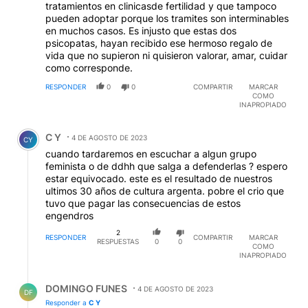
tratamientos en clinicasde fertilidad y que tampoco
pueden adoptar porque los tramites son interminables
en muchos casos. Es injusto que estas dos
psicopatas, hayan recibido ese hermoso regalo de
vida que no supieron ni quisieron valorar, amar, cuidar
como corresponde.
RESPONDER
0
0
COMPARTIR
MARCAR
COMO
INAPROPIADO
Comentario de C Y.
C Y
4 DE AGOSTO DE 2023
CY
cuando tardaremos en escuchar a algun grupo
feminista o de ddhh que salga a defenderlas ? espero
estar equivocado. este es el resultado de nuestros
ultimos 30 años de cultura argenta. pobre el crio que
tuvo que pagar las consecuencias de estos
engendros
2
RESPONDER
COMPARTIR
MARCAR
RESPUESTAS
0
0
COMO
INAPROPIADO
Respuesta de DOMINGO FUNES.
DOMINGO FUNES
4 DE AGOSTO DE 2023
DF
Responder a
C Y