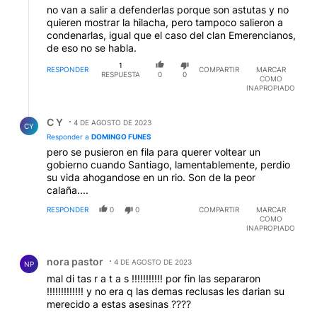
no van a salir a defenderlas porque son astutas y no
quieren mostrar la hilacha, pero tampoco salieron a
condenarlas, igual que el caso del clan Emerencianos,
de eso no se habla.
1
RESPONDER
COMPARTIR
MARCAR
RESPUESTA
0
0
COMO
INAPROPIADO
Respuesta de C Y.
C Y
4 DE AGOSTO DE 2023
CY
Responder a
DOMINGO FUNES
pero se pusieron en fila para querer voltear un
gobierno cuando Santiago, lamentablemente, perdio
su vida ahogandose en un rio. Son de la peor
calaña....
RESPONDER
0
0
COMPARTIR
MARCAR
COMO
INAPROPIADO
Comentario de nora pastor.
nora pastor
4 DE AGOSTO DE 2023
NP
mal di tas r a t a s !!!!!!!!!!! por fin las separaron
!!!!!!!!!!!!! y no era q las demas reclusas les darian su
merecido a estas asesinas ????