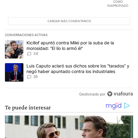
COMO
INAPROPIADO
CARGAR MÁS COMENTARIOS
CONVERSACIONES ACTIVAS
Este listado muestra los artículos con más comentarios en los últim
Un artículo de tendencia con el título "Kicillof apuntó contra Milei 
Kicillof apuntó contra Milei por la suba de la
morosidad: “El lío lo armó él”
34
Un artículo de tendencia con el título "Luis Caputo aclaró sus dic
Luis Caputo aclaró sus dichos sobre los “tarados” y
negó haber apuntado contra los industriales
26
Gestionado por