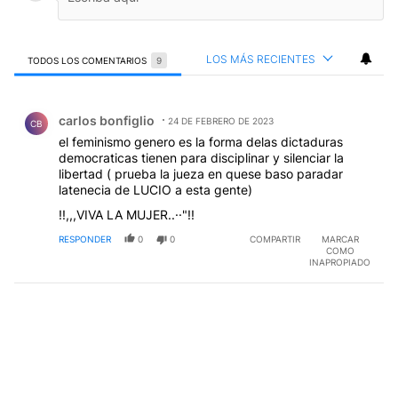
LOS MÁS RECIENTES
TODOS LOS COMENTARIOS
9
Todos los comentarios
Comentario de carlos bonfiglio.
carlos bonfiglio
24 DE FEBRERO DE 2023
CB
el feminismo genero es la forma delas dictaduras
democraticas tienen para disciplinar y silenciar la
libertad ( prueba la jueza en quese baso paradar
latenecia de LUCIO a esta gente)
!!,,,VIVA LA MUJER..··"!!
RESPONDER
0
0
COMPARTIR
MARCAR
COMO
INAPROPIADO