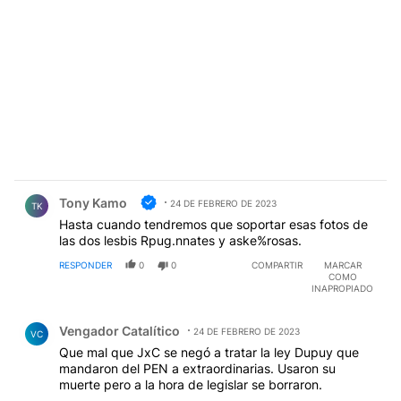
Comentario de Tony Kamo.
Tony Kamo
24 DE FEBRERO DE 2023
TK
Hasta cuando tendremos que soportar esas fotos de
las dos lesbis Rpug.nnates y aske%rosas.
RESPONDER
0
0
COMPARTIR
MARCAR
COMO
INAPROPIADO
Comentario de Vengador Catalítico.
Vengador Catalítico
24 DE FEBRERO DE 2023
VC
Que mal que JxC se negó a tratar la ley Dupuy que
mandaron del PEN a extraordinarias. Usaron su
muerte pero a la hora de legislar se borraron.