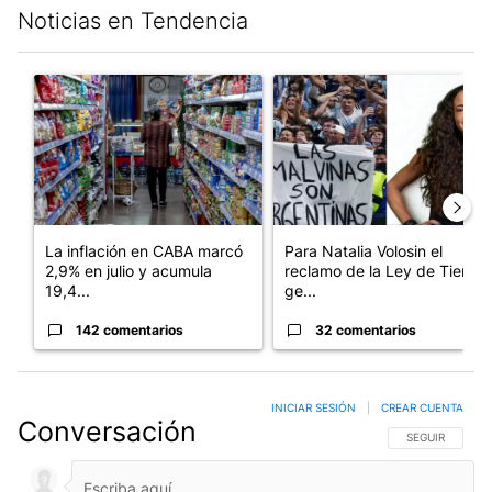
Noticias en Tendencia
Este listado muestra los artículos con más comentarios en los últim
Un artículo de tendencia con el título "La inflación en CABA m
Un artículo de tendencia con e
La inflación en CABA marcó
Para Natalia Volosin el
2,9% en julio y acumula
reclamo de la Ley de Tierras
19,4...
ge...
142 comentarios
32 comentarios
INICIAR SESIÓN
|
CREAR CUENTA
Conversación
SIGA ESTA CO
SEGUIR