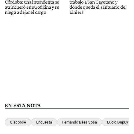
Córdoba: una intendenta se
trabajo a San Cayetano y
atrincheró en su oficina y se
dónde queda el santuario de
niega a dejar el cargo
Liniers
EN ESTA NOTA
Giacobbe
Encuesta
Fernando Báez Sosa
Lucio Dupuy