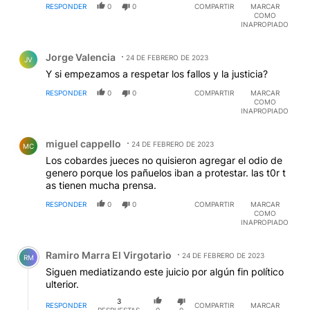
RESPONDER
0
0
COMPARTIR
MARCAR
COMO
INAPROPIADO
Comentario de Jorge Valencia.
Jorge Valencia
24 DE FEBRERO DE 2023
JV
Y si empezamos a respetar los fallos y la justicia?
RESPONDER
0
0
COMPARTIR
MARCAR
COMO
INAPROPIADO
Comentario de miguel cappello.
miguel cappello
24 DE FEBRERO DE 2023
MC
Los cobardes jueces no quisieron agregar el odio de
genero porque los pañuelos iban a protestar. las t0r t
as tienen mucha prensa.
RESPONDER
0
0
COMPARTIR
MARCAR
COMO
INAPROPIADO
Comentario de Ramiro Marra El Virgotario.
Ramiro Marra El Virgotario
24 DE FEBRERO DE 2023
RM
Siguen mediatizando este juicio por algún fin político
ulterior.
3
RESPONDER
COMPARTIR
MARCAR
RESPUESTAS
0
0