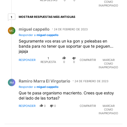
COMO
INAPROPIADO
1 respuesta más antiguas
MOSTRAR RESPUESTAS MÁS ANTIGUAS
1
Respuesta de miguel cappello.
miguel cappello
24 DE FEBRERO DE 2023
MC
Responder a
miguel cappello
Seguramente vos eras un ka gon y peleabas en
banda para no tener que soportar que te peguen...
jajaja
1
RESPONDER
COMPARTIR
MARCAR
RESPUESTA
0
0
COMO
INAPROPIADO
Respuesta de Ramiro Marra El Virgotario.
Ramiro Marra El Virgotario
24 DE FEBRERO DE 2023
RM
Responder a
miguel cappello
Que te pasa organismo macriento. Crees que estoy
del lado de las tortas?
RESPONDER
0
0
COMPARTIR
MARCAR
COMO
INAPROPIADO