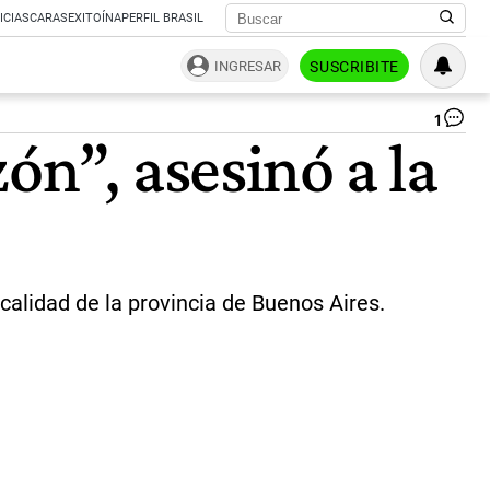
ICIAS
CARAS
EXITOÍNA
PERFIL BRASIL
INGRESAR
SUSCRIBITE
1
Fe
ón”, asesinó a la
de
Gri
Fu
en
un
pe
loc
bo
calidad de la provincia de Buenos Aires.
|
Fa