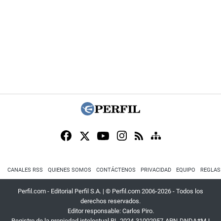
CANALES RSS
QUIENES SOMOS
CONTÁCTENOS
PRIVACIDAD
EQUIPO
REGLAS
Perfil.com - Editorial Perfil S.A.
| © Perfil.com 2006-2026 - Todos los
derechos reservados.
Editor responsable: Carlos Piro.
Registro de la propiedad intelectual RL-2024-31002957-APN-DNDA#MJ