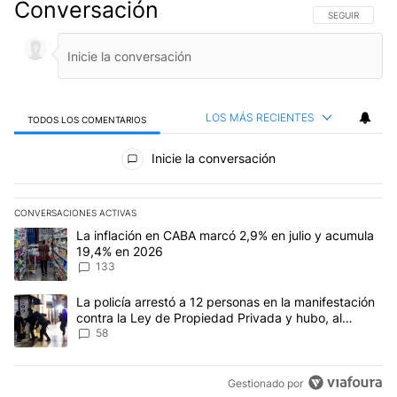
Conversación
SIGA ESTA CO
SEGUIR
LOS MÁS RECIENTES
TODOS LOS COMENTARIOS
Todos los comentarios
Inicie la conversación
CONVERSACIONES ACTIVAS
Este listado muestra los artículos con más comentarios en los últim
Un artículo de tendencia con el título "La inflación en CABA mar
La inflación en CABA marcó 2,9% en julio y acumula
19,4% en 2026
133
Un artículo de tendencia con el título "La policía arrestó a 12 p
La policía arrestó a 12 personas en la manifestación
contra la Ley de Propiedad Privada y hubo, al
menos, 3 agentes heridos
58
Gestionado por