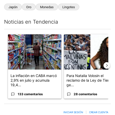
Japón
Oro
Monedas
Lingotes
Noticias en Tendencia
Este listado muestra los artículos con más comentarios en los últim
Un artículo de tendencia con el título "La inflación en CABA m
Un artículo de tendencia con e
La inflación en CABA marcó
Para Natalia Volosin el
2,9% en julio y acumula
reclamo de la Ley de Tierras
19,4...
ge...
133 comentarios
28 comentarios
INICIAR SESIÓN
|
CREAR CUENTA