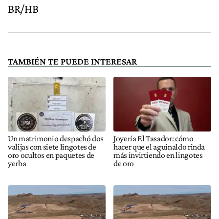
BR/HB
TAMBIÉN TE PUEDE INTERESAR
Un matrimonio despachó dos
Joyería El Tasador: cómo
valijas con siete lingotes de
hacer que el aguinaldo rinda
oro ocultos en paquetes de
más invirtiendo en lingotes
yerba
de oro