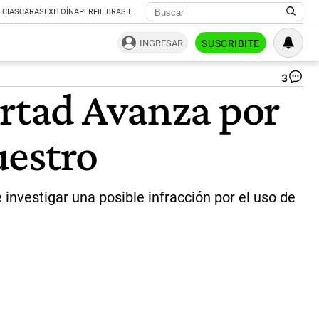
ICIAS
CARAS
EXITOÍNA
PERFIL BRASIL
INGRESAR
SUSCRIBITE
3
De
ertad Avanza por
del
co
Eu
uestro
Es
Fe
|
NA
investigar una posible infracción por el uso de