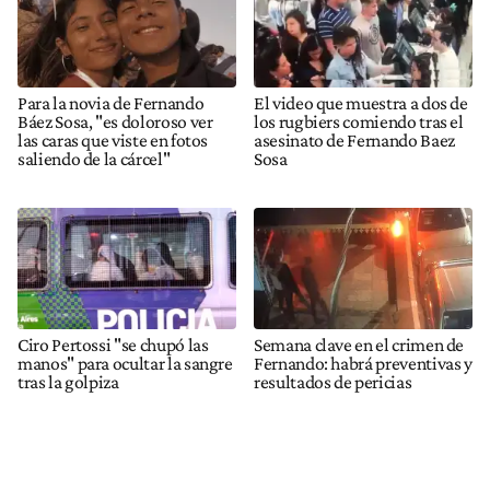
Para la novia de Fernando
El video que muestra a dos de
Báez Sosa, "es doloroso ver
los rugbiers comiendo tras el
las caras que viste en fotos
asesinato de Fernando Baez
saliendo de la cárcel"
Sosa
Ciro Pertossi "se chupó las
Semana clave en el crimen de
manos" para ocultar la sangre
Fernando: habrá preventivas y
tras la golpiza
resultados de pericias