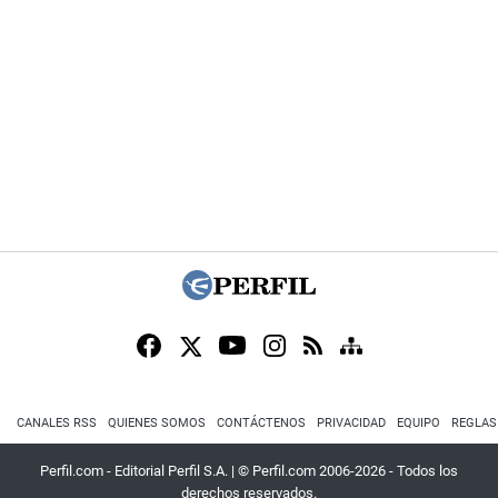
CANALES RSS
QUIENES SOMOS
CONTÁCTENOS
PRIVACIDAD
EQUIPO
REGLAS
Perfil.com - Editorial Perfil S.A.
| © Perfil.com 2006-2026 - Todos los
derechos reservados.