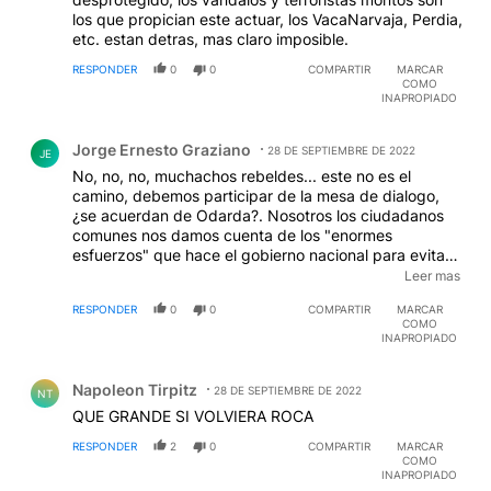
los que propician este actuar, los VacaNarvaja, Perdia,
etc. estan detras, mas claro imposible.
RESPONDER
0
0
COMPARTIR
MARCAR
COMO
INAPROPIADO
Comentario de Jorge Ernesto Graziano.
Jorge Ernesto Graziano
28 DE SEPTIEMBRE DE 2022
JE
No, no, no, muchachos rebeldes... este no es el
camino, debemos participar de la mesa de dialogo,
¿se acuerdan de Odarda?. Nosotros los ciudadanos
comunes nos damos cuenta de los "enormes
esfuerzos" que hace el gobierno nacional para evitar
que estos buenos muchachos se instalen
Leer mas
indebidamente en ese lugar...los incendios y los
RESPONDER
0
0
COMPARTIR
MARCAR
hechos de violencia fueron hechos dibujados por los
COMO
medios hegemonicos... es increíble cuanta gente se
INAPROPIADO
opone a esta buena gente que solo quiere habitar ese
Comentario de Napoleon Tirpitz.
lugar pacificamente!!!
Napoleon Tirpitz
28 DE SEPTIEMBRE DE 2022
NT
QUE GRANDE SI VOLVIERA ROCA
RESPONDER
2
0
COMPARTIR
MARCAR
COMO
INAPROPIADO