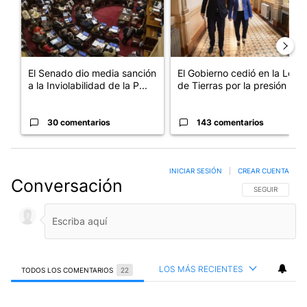
El Senado dio media sanción
El Gobierno cedió en la Ley
a la Inviolabilidad de la P...
de Tierras por la presión d...
30 comentarios
143 comentarios
INICIAR SESIÓN
|
CREAR CUENTA
Conversación
SIGA ESTA CO
SEGUIR
LOS MÁS RECIENTES
TODOS LOS COMENTARIOS
22
Todos los comentarios
Comentario de Rubén Méndez.