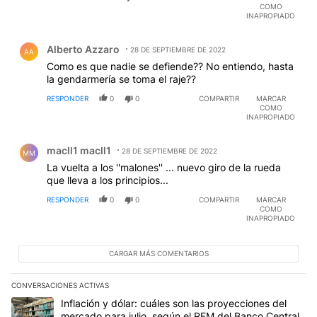
COMO
INAPROPIADO
Comentario de Alberto Azzaro.
Alberto Azzaro
28 DE SEPTIEMBRE DE 2022
AA
Como es que nadie se defiende?? No entiendo, hasta
la gendarmería se toma el raje??
RESPONDER
0
0
COMPARTIR
MARCAR
COMO
INAPROPIADO
Comentario de macll1 macll1.
macll1 macll1
28 DE SEPTIEMBRE DE 2022
MM
La vuelta a los ''malones'' ... nuevo giro de la rueda
que lleva a los principios...
RESPONDER
0
0
COMPARTIR
MARCAR
COMO
INAPROPIADO
CARGAR MÁS COMENTARIOS
CONVERSACIONES ACTIVAS
Este listado muestra los artículos con más comentarios en los últim
Un artículo de tendencia con el título "Inflación y dólar: cuáles 
Inflación y dólar: cuáles son las proyecciones del
mercado para julio, según el REM del Banco Central