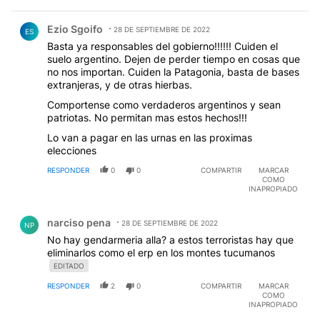
Comentario de Ezio Sgoifo.
Ezio Sgoifo
28 DE SEPTIEMBRE DE 2022
ES
Basta ya responsables del gobierno!!!!!! Cuiden el
suelo argentino. Dejen de perder tiempo en cosas que
no nos importan. Cuiden la Patagonia, basta de bases
extranjeras, y de otras hierbas.
Comportense como verdaderos argentinos y sean
patriotas. No permitan mas estos hechos!!!
Lo van a pagar en las urnas en las proximas
elecciones
RESPONDER
0
0
COMPARTIR
MARCAR
COMO
INAPROPIADO
Comentario de narciso pena.
narciso pena
28 DE SEPTIEMBRE DE 2022
NP
No hay gendarmeria alla? a estos terroristas hay que
eliminarlos como el erp en los montes tucumanos
EDITADO
RESPONDER
2
0
COMPARTIR
MARCAR
COMO
INAPROPIADO