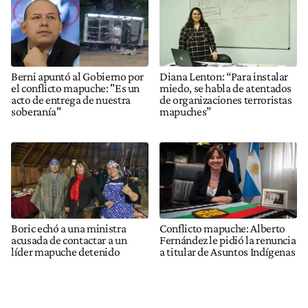
Berni apuntó al Gobierno por
Diana Lenton: “Para instalar
el conflicto mapuche: "Es un
miedo, se habla de atentados
acto de entrega de nuestra
de organizaciones terroristas
soberanía"
mapuches”
Boric echó a una ministra
Conflicto mapuche: Alberto
acusada de contactar a un
Fernández le pidió la renuncia
líder mapuche detenido
a titular de Asuntos Indígenas