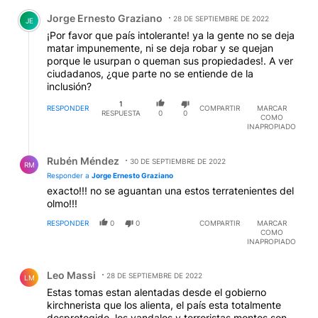
Comentario de Jorge Ernesto Graziano.
Jorge Ernesto Graziano
28 DE SEPTIEMBRE DE 2022
JE
¡Por favor que país intolerante! ya la gente no se deja
matar impunemente, ni se deja robar y se quejan
porque le usurpan o queman sus propiedades!. A ver
ciudadanos, ¿que parte no se entiende de la
inclusión?
1
RESPONDER
COMPARTIR
MARCAR
RESPUESTA
0
0
COMO
INAPROPIADO
Respuesta de Rubén Méndez.
Rubén Méndez
30 DE SEPTIEMBRE DE 2022
RM
Responder a
Jorge Ernesto Graziano
exacto!!! no se aguantan una estos terratenientes del
olmo!!!
RESPONDER
0
0
COMPARTIR
MARCAR
COMO
INAPROPIADO
Comentario de Leo Massi.
Leo Massi
28 DE SEPTIEMBRE DE 2022
LM
Estas tomas estan alentadas desde el gobierno
kirchnerista que los alienta, el país esta totalmente
desprotegido, los vandalos y terroristas montos son