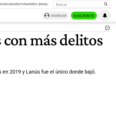
ICIAS
CARAS
EXITOÍNA
PERFIL BRASIL
INGRESAR
SUSCRIBITE
Ma
s con más delitos
de
la
pol
bo
po
re
sal
y
 en 2019 y Lanús fue el único donde bajó.
me
de
co
de
tra
|
Ag
Afp
Ap,