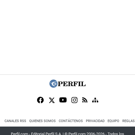
CANALES RSS
QUIENES SOMOS
CONTÁCTENOS
PRIVACIDAD
EQUIPO
REGLAS
Perfil.com - Editorial Perfil S.A.
| © Perfil.com 2006-2026 - Todos los