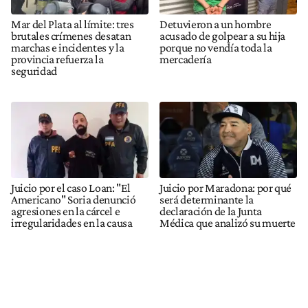
Mar del Plata al límite: tres
Detuvieron a un hombre
brutales crímenes desatan
acusado de golpear a su hija
marchas e incidentes y la
porque no vendía toda la
provincia refuerza la
mercadería
seguridad
Juicio por el caso Loan: "El
Juicio por Maradona: por qué
Americano" Soria denunció
será determinante la
agresiones en la cárcel e
declaración de la Junta
irregularidades en la causa
Médica que analizó su muerte