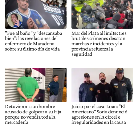
"Fue al baño" y "descansaba
Mar del Plata al límite: tres
bien": las revelaciones del
brutales crímenes desatan
enfermero de Maradona
marchas e incidentes y la
sobre su último día de vida
provincia refuerza la
seguridad
Detuvieron a un hombre
Juicio por el caso Loan: "El
acusado de golpear a su hija
Americano" Soria denunció
porque no vendía toda la
agresiones en la cárcel e
mercadería
irregularidades en la causa