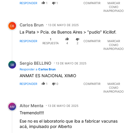
RESPONDER
1
1
COMPARTIR
MARCAR
COMO
INAPROPIADO
Comentario de Carlos Brun.
Carlos Brun
13 DE MAYO DE 2025
CB
La Plata > Pcia. de Buenos Aires > "pudio" Kicillof.
1
RESPONDER
COMPARTIR
MARCAR
RESPUESTA
4
2
COMO
INAPROPIADO
Respuesta de Sergio BELLINO.
Sergio BELLINO
13 DE MAYO DE 2025
SB
Responder a
Carlos Brun
ANMAT ES NACIONAL XIMIO
RESPONDER
1
0
COMPARTIR
MARCAR
COMO
INAPROPIADO
Comentario de Aitor Menta.
Aitor Menta
13 DE MAYO DE 2025
AM
Tremendo!!!!
Ese no es el laboratorio que iba a fabricar vacunas
acá, impulsado por Alberto