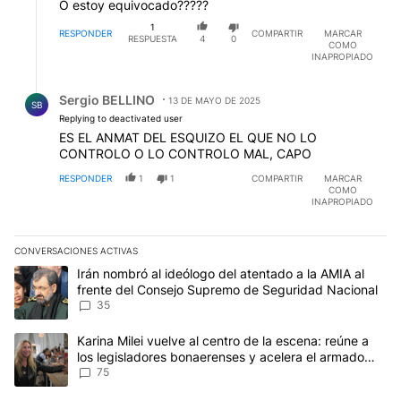
O estoy equivocado?????
1
RESPONDER
COMPARTIR
MARCAR
RESPUESTA
4
0
COMO
INAPROPIADO
Respuesta de Sergio BELLINO.
Sergio BELLINO
13 DE MAYO DE 2025
SB
Replying to deactivated user
ES EL ANMAT DEL ESQUIZO EL QUE NO LO
CONTROLO O LO CONTROLO MAL, CAPO
RESPONDER
1
1
COMPARTIR
MARCAR
COMO
INAPROPIADO
CONVERSACIONES ACTIVAS
Este listado muestra los artículos con más comentarios en los últim
Un artículo de tendencia con el título "Irán nombró al ideólogo d
Irán nombró al ideólogo del atentado a la AMIA al
frente del Consejo Supremo de Seguridad Nacional
35
Un artículo de tendencia con el título "Karina Milei vuelve al cen
Karina Milei vuelve al centro de la escena: reúne a
los legisladores bonaerenses y acelera el armado
para 2027
75