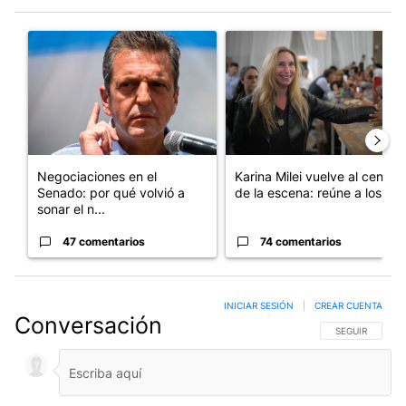
Este listado muestra los artículos con más comentarios en los últim
Un artículo de tendencia con el título "Negociaciones en el Se
Un artículo de tendencia con e
Negociaciones en el
Karina Milei vuelve al centro
Senado: por qué volvió a
de la escena: reúne a los...
sonar el n...
47 comentarios
74 comentarios
INICIAR SESIÓN
|
CREAR CUENTA
Conversación
SIGA ESTA CO
SEGUIR