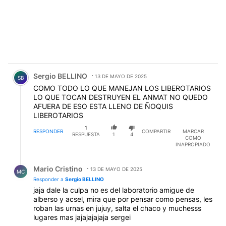
Comentario de Sergio BELLINO.
Sergio BELLINO
13 DE MAYO DE 2025
SB
COMO TODO LO QUE MANEJAN LOS LIBEROTARIOS
LO QUE TOCAN DESTRUYEN EL ANMAT NO QUEDO
AFUERA DE ESO ESTA LLENO DE ÑOQUIS
LIBEROTARIOS
1
RESPONDER
COMPARTIR
MARCAR
RESPUESTA
1
4
COMO
INAPROPIADO
Respuesta de Mario Cristino.
Mario Cristino
13 DE MAYO DE 2025
MC
Responder a
Sergio BELLINO
jaja dale la culpa no es del laboratorio amigue de
alberso y acsel, mira que por pensar como pensas, les
roban las urnas en jujuy, salta el chaco y muchesss
lugares mas jajajajajaja sergei