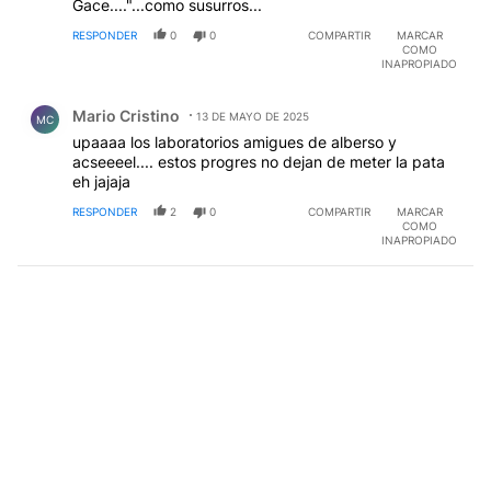
Gace...."...como susurros...
RESPONDER
0
0
COMPARTIR
MARCAR
COMO
INAPROPIADO
Comentario de Mario Cristino.
Mario Cristino
13 DE MAYO DE 2025
MC
upaaaa los laboratorios amigues de alberso y
acseeeel.... estos progres no dejan de meter la pata
eh jajaja
RESPONDER
2
0
COMPARTIR
MARCAR
COMO
INAPROPIADO