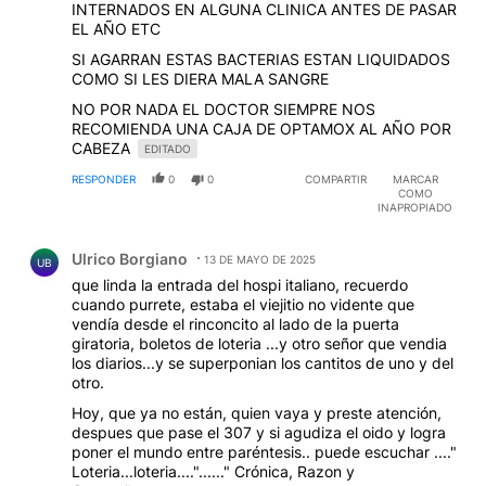
INTERNADOS EN ALGUNA CLINICA ANTES DE PASAR
EL AÑO ETC
SI AGARRAN ESTAS BACTERIAS ESTAN LIQUIDADOS
COMO SI LES DIERA MALA SANGRE
NO POR NADA EL DOCTOR SIEMPRE NOS
RECOMIENDA UNA CAJA DE OPTAMOX AL AÑO POR
CABEZA
EDITADO
RESPONDER
0
0
COMPARTIR
MARCAR
COMO
INAPROPIADO
Comentario de Ulrico Borgiano.
Ulrico Borgiano
13 DE MAYO DE 2025
UB
que linda la entrada del hospi italiano, recuerdo
cuando purrete, estaba el viejitio no vidente que
vendía desde el rinconcito al lado de la puerta
giratoria, boletos de loteria ...y otro señor que vendia
los diarios...y se superponian los cantitos de uno y del
otro.
Hoy, que ya no están, quien vaya y preste atención,
despues que pase el 307 y si agudiza el oido y logra
poner el mundo entre paréntesis.. puede escuchar ...."
Loteria...loteria...."......" Crónica, Razon y