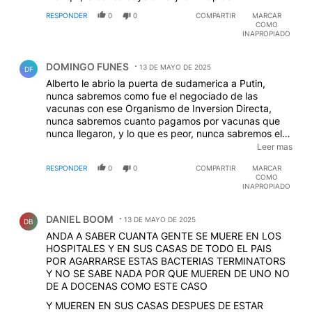
RESPONDER
0
0
COMPARTIR
MARCAR
COMO
INAPROPIADO
Comentario de DOMINGO FUNES.
DOMINGO FUNES
13 DE MAYO DE 2025
DF
Alberto le abrio la puerta de sudamerica a Putin,
nunca sabremos como fue el negociado de las
vacunas con ese Organismo de Inversion Directa,
nunca sabremos cuanto pagamos por vacunas que
nunca llegaron, y lo que es peor, nunca sabremos el
daño que le hicieron a la poblacion las dosis que nos
Leer mas
inocularon, los 130.000 muertos que nos dejo el
RESPONDER
0
0
COMPARTIR
MARCAR
Churchill de P.Madero no salieron de la nada.
COMO
INAPROPIADO
Comentario de DANIEL BOOM.
DANIEL BOOM
13 DE MAYO DE 2025
DB
ANDA A SABER CUANTA GENTE SE MUERE EN LOS
HOSPITALES Y EN SUS CASAS DE TODO EL PAIS
POR AGARRARSE ESTAS BACTERIAS TERMINATORS
Y NO SE SABE NADA POR QUE MUEREN DE UNO NO
DE A DOCENAS COMO ESTE CASO
Y MUEREN EN SUS CASAS DESPUES DE ESTAR