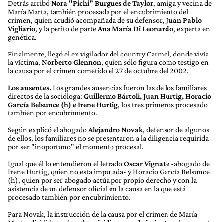
Detrás arribó
Nora "Pichi" Burgues de Taylor
, amiga y vecina de
María Marta, también procesada por el encubrimiento del
crimen, quien acudió acompañada de su defensor,
Juan Pablo
Vigliario
, y la perito de parte
Ana María Di Leonardo
, experta en
genética.
Finalmente, llegó el ex vigilador del country Carmel, donde vivía
la víctima,
Norberto Glennon
, quien sólo figura como testigo en
la causa por el crimen cometido el 27 de octubre del 2002.
Los ausentes.
Los grandes ausencias fueron las de los familiares
directos de la socióloga:
Guillermo Bártoli, Juan Hurtig, Horacio
García Belsunce (h) e Irene Hurtig
, los tres primeros procesado
también por encubrimiento.
Según explicó el abogado
Alejandro Novak
, defensor de algunos
de ellos, los familiares no se presentaron a la diligencia requirida
por ser "inoportuno" el momento procesal.
Igual que él lo entendieron el letrado
Oscar Vignate
-abogado de
Irene Hurtig, quien no esta imputada- y Horacio García Belsunce
(h), quien por ser abogado actúa por propio derecho y con la
asistencia de un defensor oficial en la causa en la que está
procesado también por encubrimiento.
Para Novak, la instrucción de la causa por el crimen de María