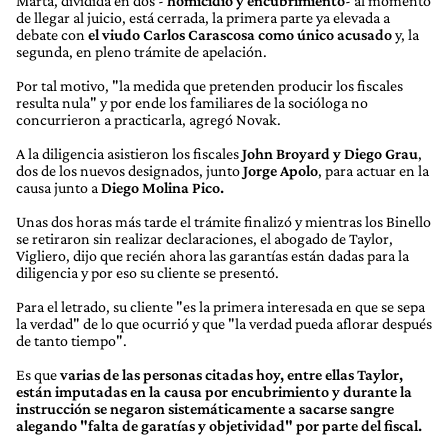
Marta, dividida en dos -
homicidio y encubrimiento
- al momento
de llegar al juicio, está cerrada, la primera parte ya elevada a
debate con
el viudo Carlos Carascosa como único acusado
y, la
segunda, en pleno trámite de apelación.
Por tal motivo, "la medida que pretenden producir los fiscales
resulta nula" y por ende los familiares de la socióloga no
concurrieron a practicarla, agregó Novak.
A la diligencia asistieron los fiscales
John Broyard y Diego Grau
,
dos de los nuevos designados, junto
Jorge Apolo
, para actuar en la
causa junto a
Diego Molina Pico.
Unas dos horas más tarde el trámite finalizó y mientras los Binello
se retiraron sin realizar declaraciones, el abogado de Taylor,
Vigliero, dijo que recién ahora las garantías están dadas para la
diligencia y por eso su cliente se presentó.
Para el letrado, su cliente "es la primera interesada en que se sepa
la verdad" de lo que ocurrió y que "la verdad pueda aflorar después
de tanto tiempo".
Es que
varias de las personas citadas hoy, entre ellas Taylor,
están imputadas en la causa por encubrimiento y durante la
instrucción se negaron sistemáticamente a sacarse sangre
alegando "falta de garatías y objetividad" por parte del fiscal.