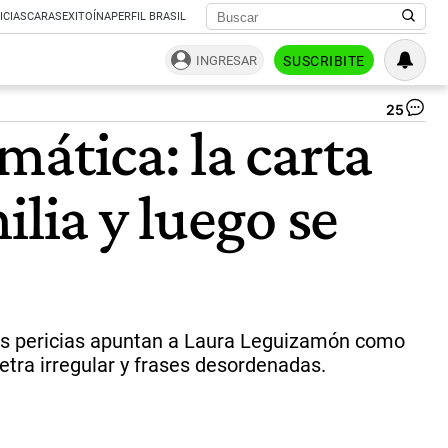
ICIAS
CARAS
EXITOÍNA
PERFIL BRASIL
INGRESAR
SUSCRIBITE
25
Ma
ática: la carta
int
en
Vil
lia y luego se
Cr
|
NA
Las pericias apuntan a Laura Leguizamón como
etra irregular y frases desordenadas.