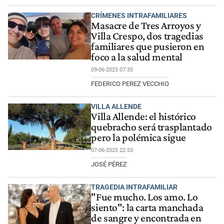
CRÍMENES INTRAFAMILIARES
Masacre de Tres Arroyos y
Villa Crespo, dos tragedias
familiares que pusieron en
foco a la salud mental
09-06-2025 07:35
FEDERICO PEREZ VECCHIO
VILLA ALLENDE
Villa Allende: el histórico
quebracho será trasplantado
pero la polémica sigue
07-06-2025 22:53
JOSÉ PÉREZ
TRAGEDIA INTRAFAMILIAR
"Fue mucho. Los amo. Lo
siento": la carta manchada
de sangre y encontrada en