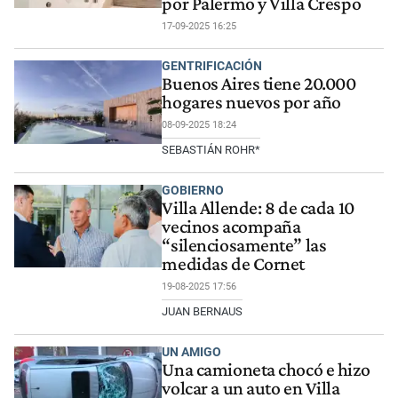
por Palermo y Villa Crespo
17-09-2025 16:25
GENTRIFICACIÓN
Buenos Aires tiene 20.000
hogares nuevos por año
08-09-2025 18:24
SEBASTIÁN ROHR*
GOBIERNO
Villa Allende: 8 de cada 10
vecinos acompaña
“silenciosamente” las
medidas de Cornet
19-08-2025 17:56
JUAN BERNAUS
UN AMIGO
Una camioneta chocó e hizo
volcar a un auto en Villa