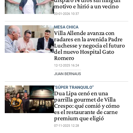
disparó 14 tiros sin ningún
motivo e hirió a un vecino
20-01-2026 10:37
MESA CHICA
Villa Allende avanza con
radares en la avenida Padre
Luchesse y negocia el futuro
del nuevo Hospital Gato
Romero
12-12-2025 16:24
JUAN BERNAUS
"SÚPER TRANQUILO"
Dua Lipa cenó en una
parrilla gourmet de Villa
Crespo: qué comió y cómo
es el restaurante de carne
premium que eligió
07-11-2025 12:28