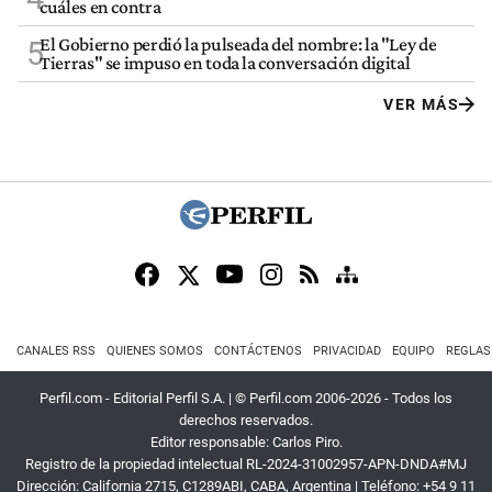
cuáles en contra
El Gobierno perdió la pulseada del nombre: la "Ley de
5
Tierras" se impuso en toda la conversación digital
VER MÁS
CANALES RSS
QUIENES SOMOS
CONTÁCTENOS
PRIVACIDAD
EQUIPO
REGLAS
Perfil.com - Editorial Perfil S.A.
| © Perfil.com 2006-2026 - Todos los
derechos reservados.
Editor responsable: Carlos Piro.
Registro de la propiedad intelectual RL-2024-31002957-APN-DNDA#MJ
Dirección:
California 2715
,
C1289ABI
,
CABA, Argentina
| Teléfono:
+54 9 11