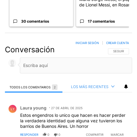
de Lionel Messi, en Rosario
30 comentarios
17 comentarios
INICIAR SESIÓN
|
CREAR CUENTA
Conversación
SIGA ESTA CO
SEGUIR
LOS MÁS RECIENTES
TODOS LOS COMENTARIOS
2
Todos los comentarios
Comentario de Laura young.
Laura young
27 DE ABRIL DE 2025
LY
Estos engendros lo unico que hacen es hacer perder
la verdadera identidad que alguna vez tuvieron los
barrios de Buenos Aires. Un horror
RESPONDER
0
0
COMPARTIR
MARCAR