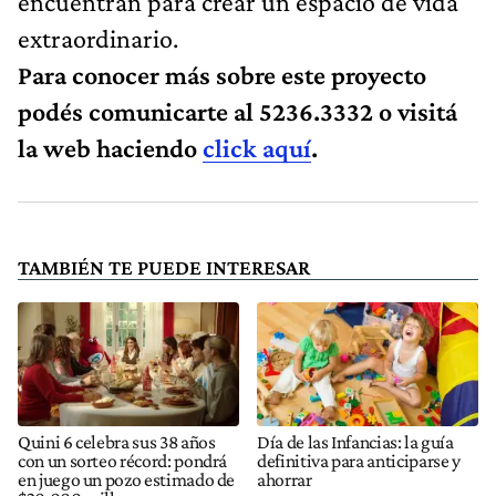
encuentran para crear un espacio de vida
extraordinario.
Para conocer más sobre este proyecto
podés comunicarte al 5236.3332 o visitá
la web haciendo
click aquí
.
TAMBIÉN TE PUEDE INTERESAR
Quini 6 celebra sus 38 años
Día de las Infancias: la guía
con un sorteo récord: pondrá
definitiva para anticiparse y
en juego un pozo estimado de
ahorrar