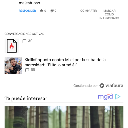
majestuoso.
RESPONDER
0
0
COMPARTIR
MARCAR
COMO
INAPROPIADO
CONVERSACIONES ACTIVAS
Este listado muestra los artículos con más comentarios en los últim
Un artículo de tendencia con el título "" con 30 comentarios.
30
Un artículo de tendencia con el título "Kicillof apuntó contra Milei 
Kicillof apuntó contra Milei por la suba de la
morosidad: “El lío lo armó él”
55
Gestionado por