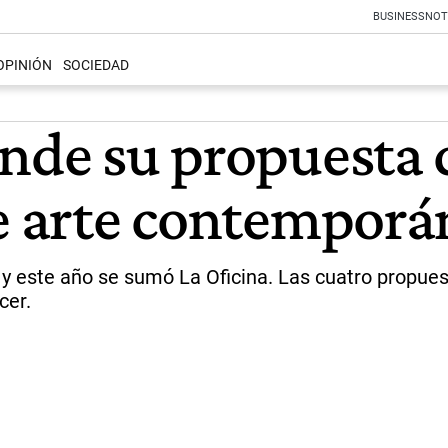
BUSINESS
NOT
OPINIÓN
SOCIEDAD
ande su propuesta 
de arte contempor
á y este año se sumó La Oficina. Las cuatro propue
cer.