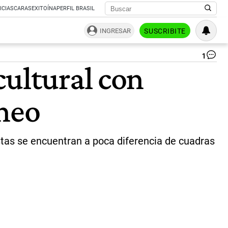
ICIAS
CARAS
EXITOÍNA
PERFIL BRASIL
INGRESAR
SUSCRIBITE
1
Ex
cultural con
en
Vil
Cr
áneo
|
Pr
stas se encuentran a poca diferencia de cuadras