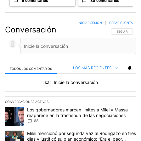
5 comentarios
88 comentarios
INICIAR SESIÓN
|
CREAR CUENTA
Conversación
SIGA ESTA CO
SEGUIR
LOS MÁS RECIENTES
TODOS LOS COMENTARIOS
Todos los comentarios
Inicie la conversación
CONVERSACIONES ACTIVAS
Este listado muestra los artículos con más comentarios en los últim
Un artículo de tendencia con el título "Los gobernadores marcan l
Los gobernadores marcan límites a Milei y Massa
reaparece en la trastienda de las negociaciones
88
Un artículo de tendencia con el título "Milei mencionó por segunda
Milei mencionó por segunda vez al Rodrigazo en tres
días y justificó su plan económico: “Era el peor