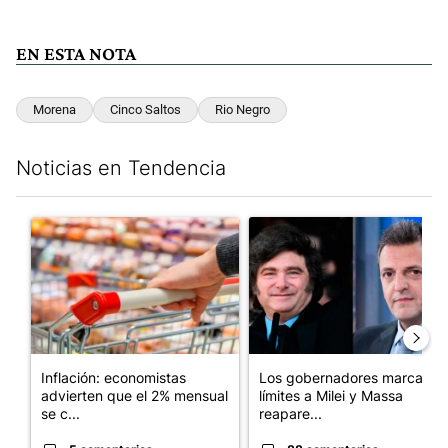
EN ESTA NOTA
Morena
Cinco Saltos
Rio Negro
Noticias en Tendencia
Este listado muestra los artículos con más comentarios en los últim
Un artículo de tendencia con el título "Inflación: economistas a
Un artículo de tendencia con e
Inflación: economistas
Los gobernadores marcan
advierten que el 2% mensual
límites a Milei y Massa
se c...
reapare...