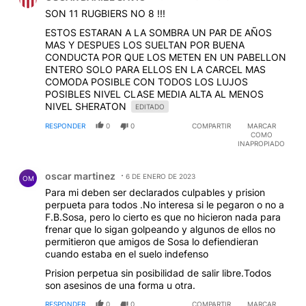
SON 11 RUGBIERS NO 8 !!!
ESTOS ESTARAN A LA SOMBRA UN PAR DE AÑOS
MAS Y DESPUES LOS SUELTAN POR BUENA
CONDUCTA POR QUE LOS METEN EN UN PABELLON
ENTERO SOLO PARA ELLOS EN LA CARCEL MAS
COMODA POSIBLE CON TODOS LOS LUJOS
POSIBLES NIVEL CLASE MEDIA ALTA AL MENOS
NIVEL SHERATON
EDITADO
RESPONDER
0
0
COMPARTIR
MARCAR
COMO
INAPROPIADO
Comentario de oscar martinez.
oscar martinez
6 DE ENERO DE 2023
OM
Para mi deben ser declarados culpables y prision
perpueta para todos .No interesa si le pegaron o no a
F.B.Sosa, pero lo cierto es que no hicieron nada para
frenar que lo sigan golpeando y algunos de ellos no
permitieron que amigos de Sosa lo defiendieran
cuando estaba en el suelo indefenso
Prision perpetua sin posibilidad de salir libre.Todos
son asesinos de una forma u otra.
RESPONDER
0
0
COMPARTIR
MARCAR