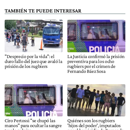
TAMBIÉN TE PUEDE INTERESAR
"Desprecio por la vida": el
La Justicia confirmó la prisión
duro fallo del juez que avaló la
preventiva para los ocho
prisión de los rugbiers
rugbiers por el crimen de
Fernando Báez Sosa
Ciro Pertossi "se chupó las
Quiénes son los rugbiers
manos" para ocultar la sangre
'hijos del poder', imputados