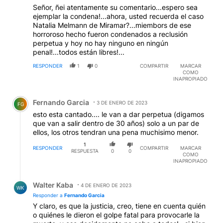
Señor, ñei atentamente su comentario...espero sea
ejemplar la condena!...ahora, usted recuerda el caso
Natalia Melmann de Miramar?...miembors de ese
horroroso hecho fueron condenados a reclusión
perpetua y hoy no hay ninguno en ningún
penal!...todos están libres!...
RESPONDER
1
0
COMPARTIR
MARCAR
COMO
INAPROPIADO
Comentario de Fernando Garcia.
Fernando Garcia
3 DE ENERO DE 2023
FG
esto esta cantado.... le van a dar perpetua (digamos
que van a salir dentro de 30 años) solo a un par de
ellos, los otros tendran una pena muchisimo menor.
1
RESPONDER
COMPARTIR
MARCAR
RESPUESTA
0
0
COMO
INAPROPIADO
Respuesta de Walter Kaba.
Walter Kaba
4 DE ENERO DE 2023
WK
Responder a
Fernando Garcia
Y claro, es que la justicia, creo, tiene en cuenta quién
o quiénes le dieron el golpe fatal para provocarle la