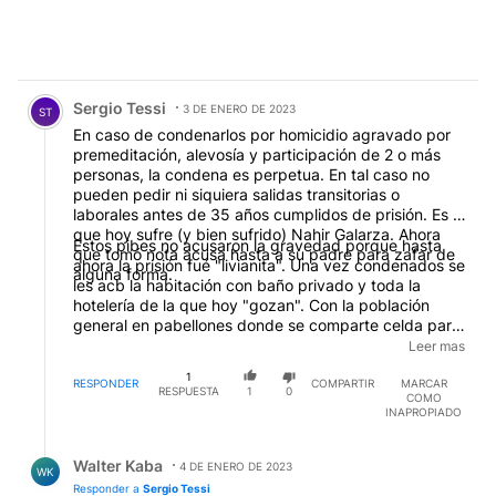
Comentario de Sergio Tessi.
Sergio Tessi
3 DE ENERO DE 2023
ST
En caso de condenarlos por homicidio agravado por
premeditación, alevosía y participación de 2 o más
personas, la condena es perpetua. En tal caso no
pueden pedir ni siquiera salidas transitorias o
laborales antes de 35 años cumplidos de prisión. Es lo
que hoy sufre (y bien sufrido) Nahir Galarza. Ahora
Estos pibes no acusaron la gravedad porque hasta
que tomó nota acusa hasta a su padre para zafar de
ahora la prisión fué "livianita". Una vez condenados se
alguna forma.
les acb la habitación con baño privado y toda la
hotelería de la que hoy "gozan". Con la población
general en pabellones donde se comparte celda para
dos hasta con 8 "compañeres" que les darán una muy
Leer mas
buena bienvenida. Eso, siempre y cuando no les den
1
reclusión perpetua, en cuyo caso las condiciones son
RESPONDER
COMPARTIR
MARCAR
RESPUESTA
1
0
COMO
mucho más duras aún. De esta forma pagarán todos y
INAPROPIADO
cada uno de los días que pasen guardados.
Finalmente, ellos se encargaron, hace tres años, de
Respuesta de Walter Kaba.
dictar una dondena de muerte para el pibe y otra a
Walter Kaba
4 DE ENERO DE 2023
WK
perpetua para los padres de Fernando.
Responder a
Sergio Tessi