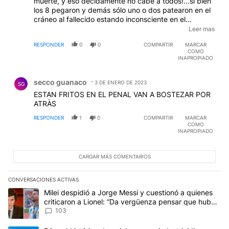
muerte, y eso decidamente no cabe a todos!...si bien
los 8 pegaron y demás sólo uno o dos patearon en el
cráneo al fallecido estando inconsciente en el
suelo....por ende la condena no debería ser
Leer mas
igual...puede ser justo y también injusto depende de
RESPONDER
0
0
COMPARTIR
MARCAR
qué lado se lo mire...
COMO
INAPROPIADO
Comentario de secco guanaco.
secco guanaco
3 DE ENERO DE 2023
SG
ESTAN FRITOS EN EL PENAL VAN A BOSTEZAR POR
ATRÀS
RESPONDER
1
0
COMPARTIR
MARCAR
COMO
INAPROPIADO
CARGAR MÁS COMENTARIOS
CONVERSACIONES ACTIVAS
Este listado muestra los artículos con más comentarios en los últim
Un artículo de tendencia con el título "Milei despidió a Jorge Mes
Milei despidió a Jorge Messi y cuestionó a quienes
criticaron a Lionel: “Da vergüenza pensar que hubo
anti-Messi”
103