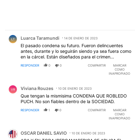
Comentario de Luarca Taramundi.
Luarca Taramundi
14 DE ENERO DE 2023
LT
El pasado condena su futuro. Fueron delincuentes
antes, durante y lo seguirán siendo ya sea fuera como
en la cárcel. Están diseñados para el crimen...
RESPONDER
0
0
COMPARTIR
MARCAR
COMO
INAPROPIADO
Comentario de Viviana Rouzes.
Viviana Rouzes
10 DE ENERO DE 2023
VR
Que tengan la mismisima CONDENA QUE ROBLEDO
PUCH. No son fiables dentro de la SOCIEDAD.
RESPONDER
1
0
COMPARTIR
MARCAR
COMO
INAPROPIADO
Comentario de OSCAR DANIEL SAVIO.
OSCAR DANIEL SAVIO
10 DE ENERO DE 2023