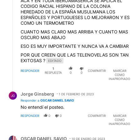
ACA Y EN TODA IBEROAMASERICA SE APLICA EL
CODIGO RACIAL HISPANO DE LA COLONIA
HEREDADO DE LA ESPAÑA MUSULMANA LOS
ESPAÑOLES Y PORTUGUESES LO MEJORARON Y ES
COMO UN TERMOMETRO
CUANTO MAS CLARO MAS ARRIBA Y CUANTO MAS
OSCURO MAS ABAJO
ESO ES MUY IMPORTANTE Y NUNCA VA A CAMBIAR
POR QUE CREEN QUE LAS TELENOVELAS SON TAN
EXITOSAS ?
EDITADO
1
RESPONDER
COMPARTIR
MARCAR
RESPUESTA
0
0
COMO
INAPROPIADO
Respuesta de Jorge Ginsberg.
Jorge Ginsberg
1 DE FEBRERO DE 2023
JG
Responder a
OSCAR DANIEL SAVIO
No entendí el posteo.
RESPONDER
0
0
COMPARTIR
MARCAR
COMO
INAPROPIADO
Comentario de OSCAR DANIEL SAVIO.
OSCAR DANIEL SAVIO
10 DE ENERO DE 2023