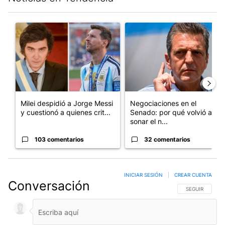
Este listado muestra los artículos con más comentarios en los últim
Un artículo de tendencia con el título "Milei despidió a Jorge 
Un artículo de tendencia con 
Milei despidió a Jorge Messi
Negociaciones en el
y cuestionó a quienes crit...
Senado: por qué volvió a
sonar el n...
103 comentarios
32 comentarios
INICIAR SESIÓN
|
CREAR CUENTA
Conversación
SIGA ESTA CO
SEGUIR