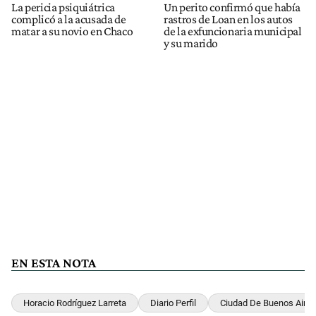
La pericia psiquiátrica
Un perito confirmó que había
complicó a la acusada de
rastros de Loan en los autos
matar a su novio en Chaco
de la exfuncionaria municipal
y su marido
EN ESTA NOTA
Horacio Rodríguez Larreta
Diario Perfil
Ciudad De Buenos Aires