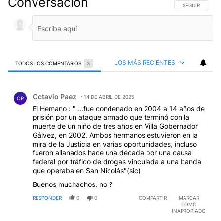
Conversación
SIGA ESTA CO
SEGUIR
LOS MÁS RECIENTES
TODOS LOS COMENTARIOS
3
Todos los comentarios
Comentario de Octavio Paez.
Octavio Paez
14 DE ABRIL DE 2025
OP
El Hemano : " ...fue condenado en 2004 a 14 años de
prisión por un ataque armado que terminó con la
muerte de un niño de tres años en Villa Gobernador
Gálvez, en 2002. Ambos hermanos estuvieron en la
mira de la Justicia en varias oportunidades, incluso
fueron allanados hace una década por una causa
federal por tráfico de drogas vinculada a una banda
que operaba en San Nicolás"(sic)
Buenos muchachos, no ?
RESPONDER
0
0
COMPARTIR
MARCAR
COMO
INAPROPIADO