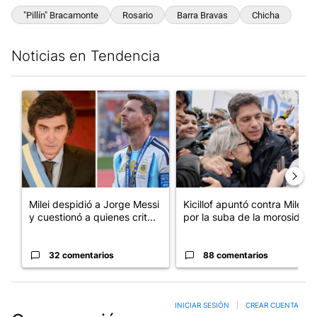
"Pillín" Bracamonte
Rosario
Barra Bravas
Chicha
Noticias en Tendencia
Este listado muestra los artículos con más comentarios en los últim
Un artículo de tendencia con el título "Milei despidió a Jorge 
Un artículo de tendencia con el
Milei despidió a Jorge Messi
Kicillof apuntó contra Milei
y cuestionó a quienes crit...
por la suba de la morosida...
32 comentarios
88 comentarios
INICIAR SESIÓN
|
CREAR CUENTA