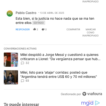
INAPROPIADO
Comentario de Pablo Castro.
Pablo Castro
13 DE ABRIL DE 2025
PC
Esta bien, si la justicia no hace nada que se ma ten
entre ellos
EDITADO
RESPONDER
2
0
COMPARTIR
MARCAR
COMO
INAPROPIADO
CONVERSACIONES ACTIVAS
Este listado muestra los artículos con más comentarios en los últim
Un artículo de tendencia con el título "Milei despidió a Jorge Mes
Milei despidió a Jorge Messi y cuestionó a quienes
criticaron a Lionel: “Da vergüenza pensar que hubo
anti-Messi”
32
Un artículo de tendencia con el título "Milei, listo para 'atajar' 
Milei, listo para 'atajar' corridas: posteó que
"Argentina tendrá entre US$ 60 y 70 mil millones"
93
Gestionado por