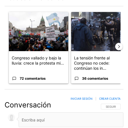
Este listado muestra los artículos con más comentarios en los últim
Un artículo de tendencia con el título "Congreso vallado y bajo
Un artículo de tendencia con e
Congreso vallado y bajo la
La tensión frente al
lluvia: crece la protesta mi...
Congreso no cede:
continúan los in...
72 comentarios
36 comentarios
INICIAR SESIÓN
|
CREAR CUENTA
Conversación
SIGA ESTA CO
SEGUIR