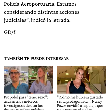
Policía Aeroportuaria. Estamos
considerando distintas acciones
judiciales”, indicó la letrada.
GD/fl
TAMBIÉN TE PUEDE INTERESAR
Propofol para "tener sexo":
"¡Cómo me hubiera gustado
acusan a los médicos
ser la protagonista!": Nancy
investigados de usar las
Pazos envidió a la pareja que
drogas con fines eróticos
tuvo sexo en el avión y