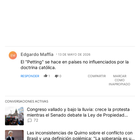
Comentario de Edgardo Maffía.
Edgardo Maffía
13 DE MAYO DE 2026
EM
El "Petting" se hace en países no influenciados por la
doctrina católica.
RESPONDER
1
0
COMPARTIR
MARCAR
COMO
INAPROPIADO
CONVERSACIONES ACTIVAS
Este listado muestra los artículos con más comentarios en los últim
Un artículo de tendencia con el título "Congreso vallado y bajo la
Congreso vallado y bajo la lluvia: crece la protesta
mientras el Senado debate la Ley de Propiedad
Privada
72
Un artículo de tendencia con el título "Las inconsistencias de Qui
Las inconsistencias de Quirno sobre el conflicto con
Brasil y una definición polémica: "La soberanía es un