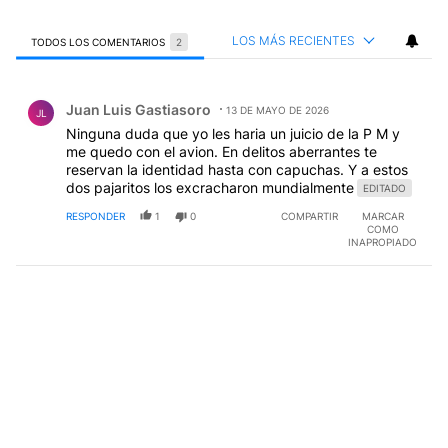
LOS MÁS RECIENTES
TODOS LOS COMENTARIOS
2
Todos los comentarios
Comentario de Juan Luis Gastiasoro.
Juan Luis Gastiasoro
13 DE MAYO DE 2026
JL
Ninguna duda que yo les haria un juicio de la P M y
me quedo con el avion. En delitos aberrantes te
reservan la identidad hasta con capuchas. Y a estos
dos pajaritos los excracharon mundialmente
EDITADO
RESPONDER
1
0
COMPARTIR
MARCAR
COMO
INAPROPIADO