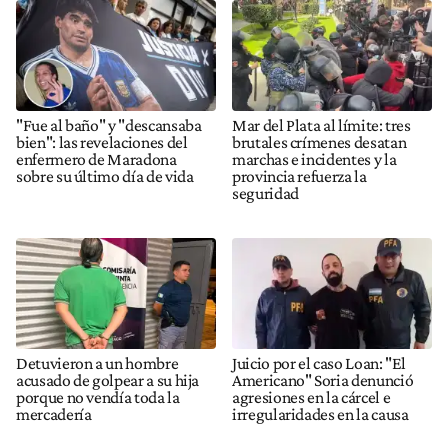
"Fue al baño" y "descansaba
Mar del Plata al límite: tres
bien": las revelaciones del
brutales crímenes desatan
enfermero de Maradona
marchas e incidentes y la
sobre su último día de vida
provincia refuerza la
seguridad
Detuvieron a un hombre
Juicio por el caso Loan: "El
acusado de golpear a su hija
Americano" Soria denunció
porque no vendía toda la
agresiones en la cárcel e
mercadería
irregularidades en la causa