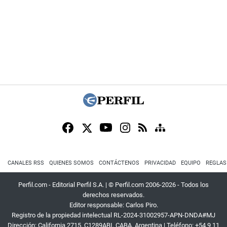
CANALES RSS
QUIENES SOMOS
CONTÁCTENOS
PRIVACIDAD
EQUIPO
REGLAS
Perfil.com - Editorial Perfil S.A.
| © Perfil.com 2006-2026 - Todos los
derechos reservados.
Editor responsable: Carlos Piro.
Registro de la propiedad intelectual RL-2024-31002957-APN-DNDA#MJ
Dirección:
California 2715
,
C1289ABI
,
CABA, Argentina
| Teléfono:
+54 9 11