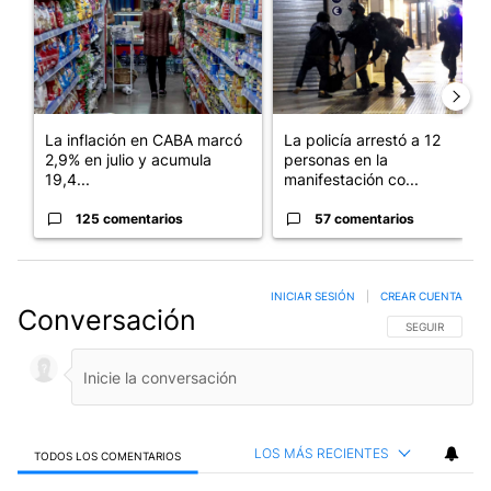
La inflación en CABA marcó
La policía arrestó a 12
2,9% en julio y acumula
personas en la
19,4...
manifestación co...
125 comentarios
57 comentarios
INICIAR SESIÓN
|
CREAR CUENTA
Conversación
SIGA ESTA CO
SEGUIR
LOS MÁS RECIENTES
TODOS LOS COMENTARIOS
Todos los comentarios