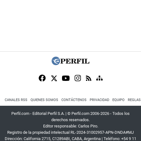
CANALES RSS
QUIENES SOMOS
CONTÁCTENOS
PRIVACIDAD
EQUIPO
REGLAS
Perfil.com - Editorial Perfil S.A.
| © Perfil.com 2006-2026 - Todos los
derechos reservados.
Editor responsable: Carlos Piro.
Registro de la propiedad intelectual RL-2024-31002957-APN-DNDA#MJ
Dirección:
California 2715
,
C1289ABI
,
CABA, Argentina
| Teléfono:
+54 9 11