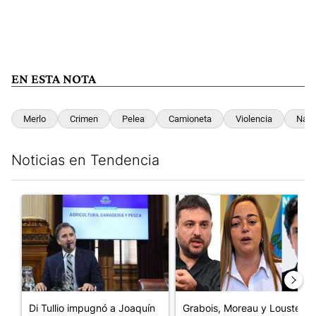
EN ESTA NOTA
Merlo
Crimen
Pelea
Camioneta
Violencia
Navi
Noticias en Tendencia
Este listado muestra los artículos con más comentarios en los últim
Un artículo de tendencia con el título "Di Tullio impugnó a Joa
Un artículo de tendencia con e
Di Tullio impugnó a Joaquín
Grabois, Moreau y Lousteau