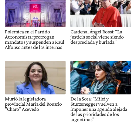
Polémica en el Partido
Cardenal Ángel Rossi: "La
Autonomista: prorrogan
justicia social viene siendo
mandatos y suspenden a Raúl
despreciada y burlada"
Alfonso antes de las internas
Murió la legisladora
De la Sota: "Milei y
provincial María del Rosario
Sturzenegger vuelven a
"Charo" Acevedo
imponer una agenda alejada
de las prioridades de los
argentinos"