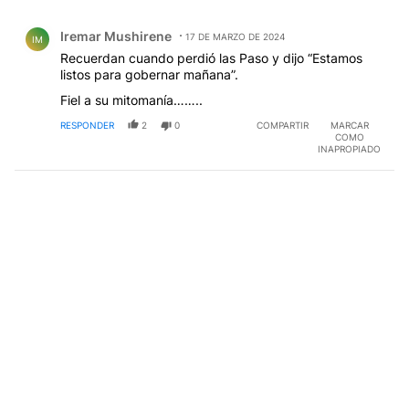
Todos los comentarios
Comentario de Iremar Mushirene.
Iremar Mushirene
17 DE MARZO DE 2024
IM
Recuerdan cuando perdió las Paso y dijo “Estamos
listos para gobernar mañana”.
Fiel a su mitomanía……..
RESPONDER
2
0
COMPARTIR
MARCAR
COMO
INAPROPIADO