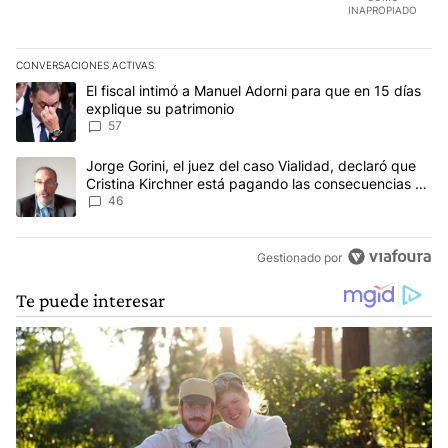
INAPROPIADO
CONVERSACIONES ACTIVAS
Este listado muestra los artículos con más comentarios en los últim
Un artículo de tendencia con el título "El fiscal intimó a Manuel 
El fiscal intimó a Manuel Adorni para que en 15 días
explique su patrimonio
57
Un artículo de tendencia con el título "Jorge Gorini, el juez del
Jorge Gorini, el juez del caso Vialidad, declaró que
Cristina Kirchner está pagando las consecuencias de
cometer "un delito comprobado"
46
Gestionado por