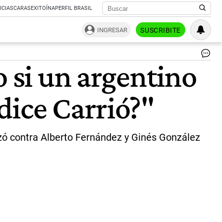
ICIAS
CARAS
EXITOÍNA
PERFIL BRASIL
INGRESAR
SUSCRIBITE
Ag
o si un argentino
Ro
y
Eli
dice Carrió?"
Car
|
Ce
izó contra Alberto Fernández y Ginés González