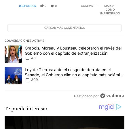
RESPONDER
2
0
COMPARTIR
MARCAR
COMO
INAPROPIADO
CARGAR MÁS COMENTARIOS
CONVERSACIONES ACTIVAS
Este listado muestra los artículos con más comentarios en los últim
Un artículo de tendencia con el título "Grabois, Moreau y Lousteau
Grabois, Moreau y Lousteau celebraron el revés del
Gobierno con el capítulo de extranjerización
46
Un artículo de tendencia con el título "Ley de Tierras: ante el ri
Ley de Tierras: ante el riesgo de derrota en el
Senado, el Gobierno eliminó el capítulo más polémico
del proyecto
309
Gestionado por