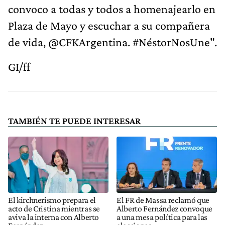
convoco a todas y todos a homenajearlo en
Plaza de Mayo y escuchar a su compañera
de vida, @CFKArgentina. #NéstorNosUne".
GI/ff
TAMBIÉN TE PUEDE INTERESAR
El kirchnerismo prepara el
El FR de Massa reclamó que
acto de Cristina mientras se
Alberto Fernández convoque
aviva la interna con Alberto
a una mesa política para las