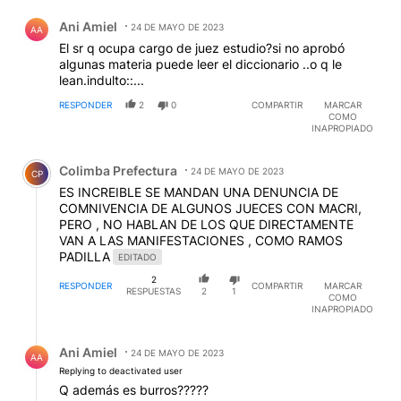
Comentario de Ani Amiel.
Ani Amiel
24 DE MAYO DE 2023
AA
El sr q ocupa cargo de juez estudio?si no aprobó
algunas materia puede leer el diccionario ..o q le
lean.indulto::...
RESPONDER
2
0
COMPARTIR
MARCAR
COMO
INAPROPIADO
Comentario de Colimba Prefectura.
Colimba Prefectura
24 DE MAYO DE 2023
CP
ES INCREIBLE SE MANDAN UNA DENUNCIA DE
COMNIVENCIA DE ALGUNOS JUECES CON MACRI,
PERO , NO HABLAN DE LOS QUE DIRECTAMENTE
VAN A LAS MANIFESTACIONES , COMO RAMOS
PADILLA
EDITADO
2
RESPONDER
COMPARTIR
MARCAR
RESPUESTAS
2
1
COMO
INAPROPIADO
Respuesta de Ani Amiel.
Ani Amiel
24 DE MAYO DE 2023
AA
Replying to deactivated user
Q además es burros?????