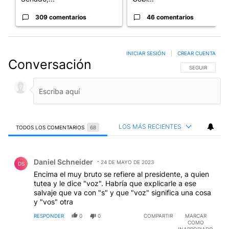
309 comentarios
46 comentarios
INICIAR SESIÓN
|
CREAR CUENTA
Conversación
SIGA ESTA CO
SEGUIR
LOS MÁS RECIENTES
TODOS LOS COMENTARIOS
68
Todos los comentarios
Comentario de Daniel Schneider.
Daniel Schneider
24 DE MAYO DE 2023
DS
Encima el muy bruto se refiere al presidente, a quien
tutea y le dice "voz". Habría que explicarle a ese
salvaje que va con "s" y que "voz" significa una cosa
y "vos" otra
RESPONDER
0
0
COMPARTIR
MARCAR
COMO