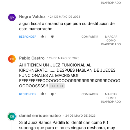
INAPROPIADO
Comentario de Negro Valdez.
Negro Valdez
24 DE MAYO DE 2023
NV
algun fiscal o carancho que pida su destitucion de
este mamarracho
RESPONDER
1
1
COMPARTIR
MARCAR
COMO
INAPROPIADO
Comentario de Pablo Castro.
Pablo Castro
24 DE MAYO DE 2023
PC
AHI TIENEN UN JUEZ FUNCIONAL AL
KIRCHNERATO........DESPUES HABLAN DE JUECES
FUNCIONALES AL MACRISMO!!
FFFFFFFFFFOOOOOOOOORRRRRRRRRXRRRROOOO
OOOOOSSSS!!
EDITADO
RESPONDER
1
1
COMPARTIR
MARCAR
COMO
INAPROPIADO
Comentario de daniel enrique mateo.
daniel enrique mateo
24 DE MAYO DE 2023
DE
Si al Juez Ramos Padilla lo identifican como K (
supongo que para el no es ninguna deshonra, muy