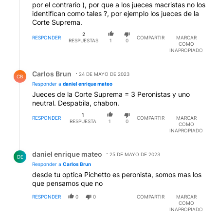
por el contrario ), por que a los jueces macristas no los
identifican como tales ?, por ejemplo los jueces de la
Corte Suprema.
2
RESPONDER
COMPARTIR
MARCAR
RESPUESTAS
1
0
COMO
INAPROPIADO
Respuesta de Carlos Brun.
Carlos Brun
24 DE MAYO DE 2023
CB
Responder a
daniel enrique mateo
Jueces de la Corte Suprema = 3 Peronistas y uno
neutral. Despabila, chabon.
1
RESPONDER
COMPARTIR
MARCAR
RESPUESTA
1
0
COMO
INAPROPIADO
Respuesta de daniel enrique mateo.
daniel enrique mateo
25 DE MAYO DE 2023
DE
Responder a
Carlos Brun
desde tu optica Pichetto es peronista, somos mas los
que pensamos que no
RESPONDER
0
0
COMPARTIR
MARCAR
COMO
INAPROPIADO