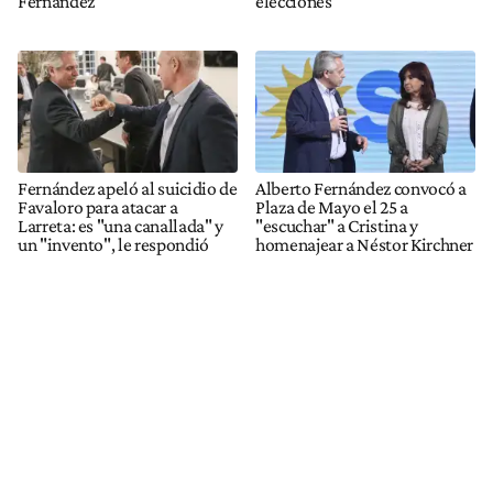
Fernández
elecciones
Fernández apeló al suicidio de
Alberto Fernández convocó a
Favaloro para atacar a
Plaza de Mayo el 25 a
Larreta: es "una canallada" y
"escuchar" a Cristina y
un "invento", le respondió
homenajear a Néstor Kirchner