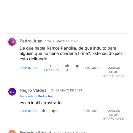
Comentario de Pedro Juan.
Pedro Juan
24 DE MAYO DE 2023
PJ
De que habla Ramos Pandilla, de que indulto para
alguien que no tiene condena firme?. Este seudo juez
esta delirando...
1
RESPONDER
COMPARTIR
MARCAR
RESPUESTA
4
0
COMO
INAPROPIADO
Respuesta de Negro Valdez.
Negro Valdez
24 DE MAYO DE 2023
NV
Responder a
Pedro Juan
es un inutil arrastrado
RESPONDER
1
1
COMPARTIR
MARCAR
COMO
INAPROPIADO
Comentario de Federico Sigrist.
Federico Sigrist
24 DE MAYO DE 2023