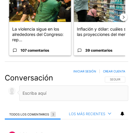
La violencia sigue en los
Inflación y dólar: cuáles son
alrededores del Congreso:
las proyecciones del merc...
rep...
107 comentarios
39 comentarios
INICIAR SESIÓN
|
CREAR CUENTA
Conversación
SIGA ESTA CO
SEGUIR
LOS MÁS RECIENTES
TODOS LOS COMENTARIOS
3
Todos los comentarios
Comentario de Isidoro Cañones.