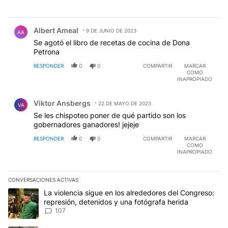
Comentario de Albert Ameal.
Albert Ameal
9 DE JUNIO DE 2023
AA
Se agotó el libro de recetas de cocina de Dona
Petrona
RESPONDER
0
0
COMPARTIR
MARCAR
COMO
INAPROPIADO
Comentario de Viktor Ansbergs.
Viktor Ansbergs
22 DE MAYO DE 2023
VA
Se les chispoteo poner de qué partido son los
gobernadores ganadores! jejeje
RESPONDER
0
0
COMPARTIR
MARCAR
COMO
INAPROPIADO
CONVERSACIONES ACTIVAS
Este listado muestra los artículos con más comentarios en los últim
Un artículo de tendencia con el título "La violencia sigue en los 
La violencia sigue en los alrededores del Congreso:
represión, detenidos y una fotógrafa herida
107