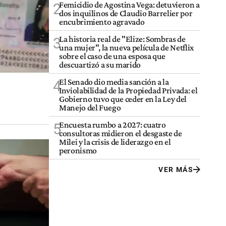
Femicidio de Agostina Vega: detuvieron a
2
dos inquilinos de Claudio Barrelier por
encubrimiento agravado
La historia real de "Elize: Sombras de
3
una mujer", la nueva película de Netflix
sobre el caso de una esposa que
descuartizó a su marido
El Senado dio media sanción a la
4
Inviolabilidad de la Propiedad Privada: el
Gobierno tuvo que ceder en la Ley del
Manejo del Fuego
Encuesta rumbo a 2027: cuatro
5
consultoras midieron el desgaste de
Milei y la crisis de liderazgo en el
peronismo
VER MÁS