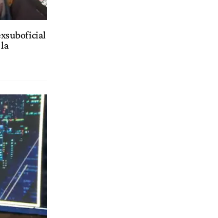
exsuboficial
 la