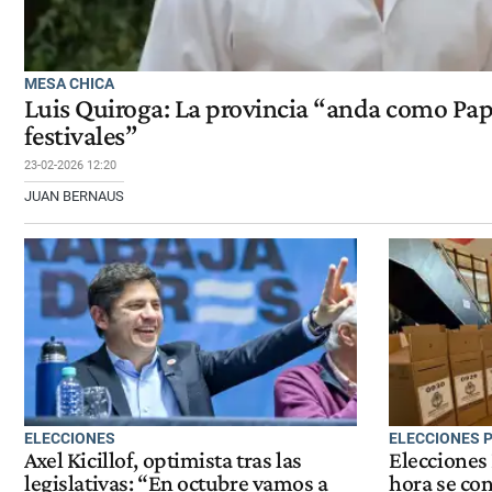
MESA CHICA
Luis Quiroga: La provincia “anda como Pap
festivales”
23-02-2026 12:20
JUAN BERNAUS
ELECCIONES
ELECCIONES 
Axel Kicillof, optimista tras las
Elecciones
legislativas: “En octubre vamos a
hora se co