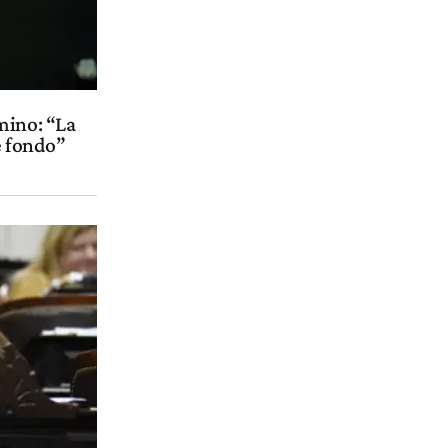
mino: “La
e fondo”