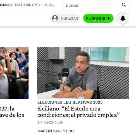
ICIAS
CARAS
EXITOÍNA
PERFIL BRASIL
INGRESAR
SUSCRIBITE
ELECCIONES LEGISLATIVAS 2025
027: la
Siciliano: “El Estado crea
lave de los
condiciones; el privado emplea”
21-10-2025 15:26
MARTÍN SAN PEDRO