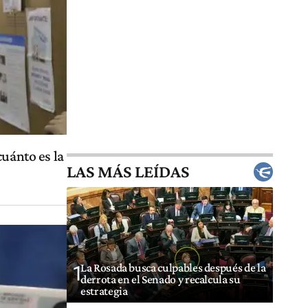
cuánto es la
LAS MÁS LEÍDAS
La Rosada busca culpables después de la
1
derrota en el Senado y recalcula su
estrategia