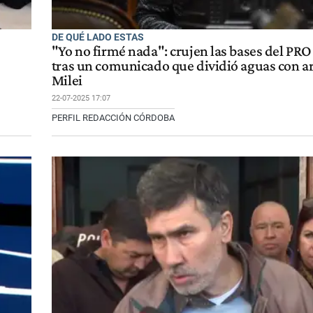
DE QUÉ LADO ESTAS
s
"Yo no firmé nada": crujen las bases del PR
tras un comunicado que dividió aguas con a
Milei
22-07-2025 17:07
PERFIL REDACCIÓN CÓRDOBA