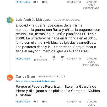
RESPONDER
1
0
COMPARTIR
MARCAR
COMO
INAPROPIADO
Comentario de Luis Andrés Márquez.
Luis Andrés Márquez
30 DE MARZO DE 2023
LA
El covid y la guerra. dos caras de la misma
moneda,,,la guerra con Rusia y china, la pagamos con
deuda, litio, tierras, agua;; así lo planifico EEUU en el
2008. La ultraderecha nace en la florida en el 3014,
junto con el arma invisible:: las iglesias evangélicas.
Los pastores ricos y la ultraderecha. Porque rosario
tiene el mayor número de iglesias evangélicas?
1
RESPONDER
COMPARTIR
MARCAR
RESPUESTA
2
0
COMO
INAPROPIADO
Respuesta de Carlos Brun.
Carlos Brun
30 DE MARZO DE 2023
CB
Responder a
Luis Andrés Márquez
Porque el Papa es Peronista, milito en la Guardia de
Hierro y dijo, junto a los pibis de La Campora: "Cuiden
a Cri$tina"
RESPONDER
1
0
COMPARTIR
MARCAR
COMO