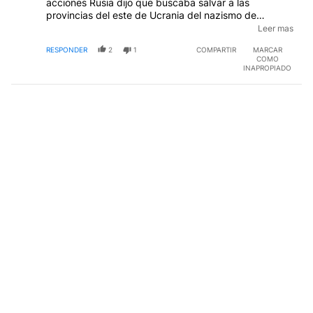
acciones Rusia dijo que buscaba salvar a las
provincias del este de Ucrania del nazismo de
Zelenski. Pasó un año y no hubo ninguna prueba del
Leer mas
supuesto nazismo; lo que demostró que era una
RESPONDER
2
1
COMPARTIR
MARCAR
excusa para invadir sacada de la galera por los
COMO
rusos.-
EDITADO
INAPROPIADO