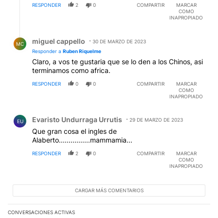
RESPONDER
2
0
COMPARTIR
MARCAR
COMO
INAPROPIADO
Respuesta de miguel cappello.
miguel cappello
30 DE MARZO DE 2023
MC
Responder a
Ruben Riquelme
Claro, a vos te gustaria que se lo den a los Chinos, asi
terminamos como africa.
RESPONDER
0
0
COMPARTIR
MARCAR
COMO
INAPROPIADO
Comentario de Evaristo Undurraga Urrutis.
Evaristo Undurraga Urrutis
29 DE MARZO DE 2023
EU
Que gran cosa el ingles de
Alaberto................mammamia...
RESPONDER
2
0
COMPARTIR
MARCAR
COMO
INAPROPIADO
CARGAR MÁS COMENTARIOS
CONVERSACIONES ACTIVAS