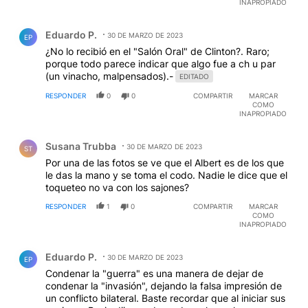
INAPROPIADO
Comentario de Eduardo P..
Eduardo P.
30 DE MARZO DE 2023
EP
¿No lo recibió en el "Salón Oral" de Clinton?. Raro;
porque todo parece indicar que algo fue a ch u par
(un vinacho, malpensados).-
EDITADO
RESPONDER
0
0
COMPARTIR
MARCAR
COMO
INAPROPIADO
Comentario de Susana Trubba.
Susana Trubba
30 DE MARZO DE 2023
ST
Por una de las fotos se ve que el Albert es de los que
le das la mano y se toma el codo. Nadie le dice que el
toqueteo no va con los sajones?
RESPONDER
1
0
COMPARTIR
MARCAR
COMO
INAPROPIADO
Comentario de Eduardo P..
Eduardo P.
30 DE MARZO DE 2023
EP
Condenar la "guerra" es una manera de dejar de
condenar la "invasión", dejando la falsa impresión de
un conflicto bilateral. Baste recordar que al iniciar sus