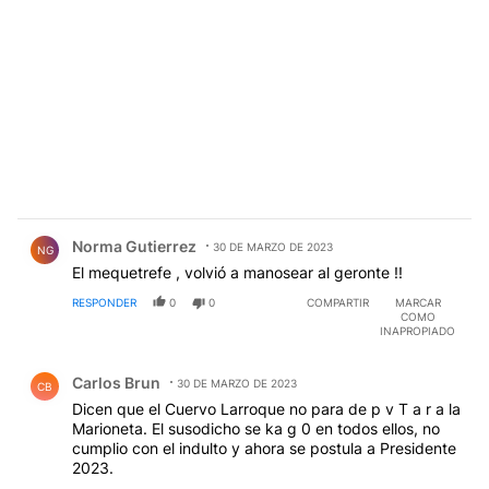
Comentario de Norma Gutierrez.
Norma Gutierrez
30 DE MARZO DE 2023
NG
El mequetrefe , volvió a manosear al geronte !!
RESPONDER
0
0
COMPARTIR
MARCAR
COMO
INAPROPIADO
Comentario de Carlos Brun.
Carlos Brun
30 DE MARZO DE 2023
CB
Dicen que el Cuervo Larroque no para de p v T a r a la
Marioneta. El susodicho se ka g 0 en todos ellos, no
cumplio con el indulto y ahora se postula a Presidente
2023.