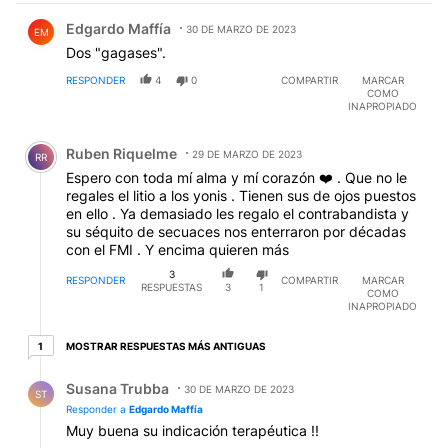
Comentario de Edgardo Maffía.
Edgardo Maffía
30 DE MARZO DE 2023
EM
Dos "gagases".
RESPONDER
4
0
COMPARTIR
MARCAR
COMO
INAPROPIADO
Comentario de Ruben Riquelme.
Ruben Riquelme
29 DE MARZO DE 2023
RR
Espero con toda mí alma y mí corazón ❤️ . Que no le
regales el litio a los yonis . Tienen sus de ojos puestos
en ello . Ya demasiado les regalo el contrabandista y
su séquito de secuaces nos enterraron por décadas
con el FMI . Y encima quieren más
3
RESPONDER
COMPARTIR
MARCAR
RESPUESTAS
3
1
COMO
INAPROPIADO
1 respuesta más antiguas
MOSTRAR RESPUESTAS MÁS ANTIGUAS
1
Respuesta de Susana Trubba.
Susana Trubba
30 DE MARZO DE 2023
ST
Responder a
Edgardo Maffía
Muy buena su indicación terapéutica !!