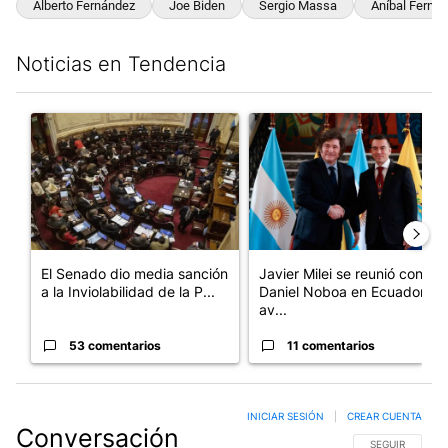
Alberto Fernández
Joe Biden
Sergio Massa
Aníbal Ferná
Noticias en Tendencia
Este listado muestra los artículos con más comentarios en los últim
Un artículo de tendencia con el título "El Senado dio media san
Un artículo de tendencia con e
El Senado dio media sanción
Javier Milei se reunió con
a la Inviolabilidad de la P...
Daniel Noboa en Ecuador y
av...
53 comentarios
11 comentarios
INICIAR SESIÓN
|
CREAR CUENTA
Conversación
SIGA ESTA CO
SEGUIR