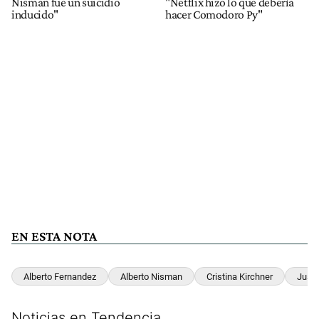
Nisman fue un suicidio
"Netflix hizo lo que debería
inducido"
hacer Comodoro Py"
EN ESTA NOTA
Alberto Fernandez
Alberto Nisman
Cristina Kirchner
Just
Noticias en Tendencia