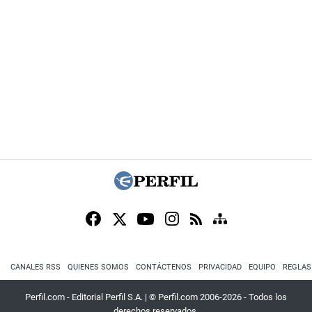
CANALES RSS
QUIENES SOMOS
CONTÁCTENOS
PRIVACIDAD
EQUIPO
REGLAS
Perfil.com - Editorial Perfil S.A.
| © Perfil.com 2006-2026 - Todos los
derechos reservados.