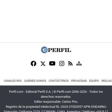
CANALES RSS
QUIENES SOMOS
CONTÁCTENOS
PRIVACIDAD
EQUIPO
REGLAS
Perfil.com - Editorial Perfil S.A.
| © Perfil.com 2006-2026 - Todos los
derechos reservados.
Editor responsable: Carlos Piro.
Registro de la propiedad intelectual RL-2024-31002957-APN-DNDA#MJ
Dirección:
California 2715
,
C1289ABI
,
CABA, Argentina
| Teléfono:
+54 9 11