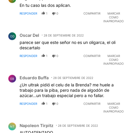
En tu caso las dos aplican.
RESPONDER
1
0
COMPARTIR
MARCAR
COMO
INAPROPIADO
Comentario de Oscar Del.
Oscar Del
28 DE SEPTIEMBRE DE 2022
OD
parece ser que este señor no es un oligarca, el oli
descartalo
RESPONDER
1
0
COMPARTIR
MARCAR
COMO
INAPROPIADO
Comentario de Eduardo Buffa.
Eduardo Buffa
28 DE SEPTIEMBRE DE 2022
EB
¿Un ultrak pidió el celu de la Brenda? me huele a
trabajo para la piba, pero nada de algodón de
azúcar...un trabajo especial pero a no fallar.
RESPONDER
1
0
COMPARTIR
MARCAR
COMO
INAPROPIADO
Comentario de Napoleon Tirpitz.
Napoleon Tirpitz
28 DE SEPTIEMBRE DE 2022
NT
AUTOATENTADO