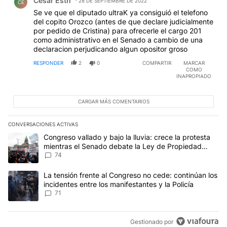
Cesar Esth
28 DE SEPTIEMBRE DE 2022
CE
Se ve que el diputado ultraK ya consiguió el telefono
del copito Orozco (antes de que declare judicialmente
por pedido de Cristina) para ofrecerle el cargo 201
como administrativo en el Senado a cambio de una
declaracion perjudicando algun opositor groso
RESPONDER
2
0
COMPARTIR
MARCAR
COMO
INAPROPIADO
CARGAR MÁS COMENTARIOS
CONVERSACIONES ACTIVAS
Este listado muestra los artículos con más comentarios en los últim
Un artículo de tendencia con el título "Congreso vallado y bajo la
Congreso vallado y bajo la lluvia: crece la protesta
mientras el Senado debate la Ley de Propiedad
Privada
74
Un artículo de tendencia con el título "La tensión frente al Congre
La tensión frente al Congreso no cede: continúan los
incidentes entre los manifestantes y la Policía
71
Gestionado por