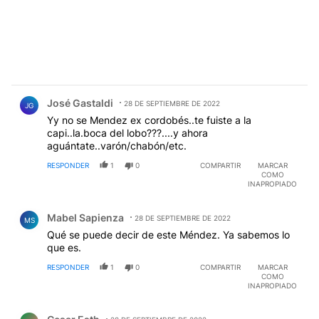
Comentario de José Gastaldi.
José Gastaldi
28 DE SEPTIEMBRE DE 2022
JG
Yy no se Mendez ex cordobés..te fuiste a la
capi..la.boca del lobo???....y ahora
aguántate..varón/chabón/etc.
RESPONDER
1
0
COMPARTIR
MARCAR
COMO
INAPROPIADO
Comentario de Mabel Sapienza.
Mabel Sapienza
28 DE SEPTIEMBRE DE 2022
MS
Qué se puede decir de este Méndez. Ya sabemos lo
que es.
RESPONDER
1
0
COMPARTIR
MARCAR
COMO
INAPROPIADO
Comentario de Cesar Esth.