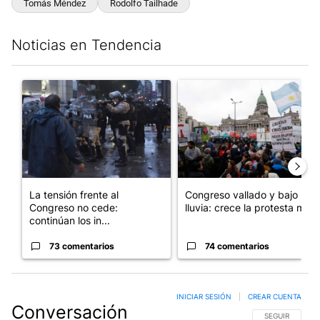
Tomás Méndez
Rodolfo Tailhade
Noticias en Tendencia
Este listado muestra los artículos con más comentarios en los últim
Un artículo de tendencia con el título "La tensión frente al Con
Un artículo de tendencia con e
La tensión frente al
Congreso vallado y bajo la
Congreso no cede:
lluvia: crece la protesta mi...
continúan los in...
73 comentarios
74 comentarios
INICIAR SESIÓN
|
CREAR CUENTA
Conversación
SIGA ESTA CO
SEGUIR