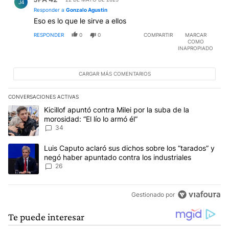
J4
Responder a
Gonzalo Agustin
Eso es lo que le sirve a ellos
RESPONDER
0
0
COMPARTIR
MARCAR
COMO
INAPROPIADO
CARGAR MÁS COMENTARIOS
CONVERSACIONES ACTIVAS
Este listado muestra los artículos con más comentarios en los últim
Un artículo de tendencia con el título "Kicillof apuntó contra Milei 
Kicillof apuntó contra Milei por la suba de la
morosidad: “El lío lo armó él”
34
Un artículo de tendencia con el título "Luis Caputo aclaró sus dic
Luis Caputo aclaró sus dichos sobre los “tarados” y
negó haber apuntado contra los industriales
26
Gestionado por