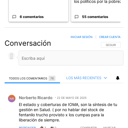
los políticos por la pobreza
6 comentarios
55 comentarios
INICIAR SESIÓN
|
CREAR CUENTA
Conversación
SIGA ESTA CO
SEGUIR
LOS MÁS RECIENTES
TODOS LOS COMENTARIOS
76
Todos los comentarios
Comentario de Norberto Ricardo.
Norberto Ricardo
22 DE MAYO DE 2025
NR
El estado y coberturas de IOMA, son la síntesis de tu
gestión en Salud. ( por no hablar del stock de
fentanilo trucho provisto x los cumpas para la
liberación de siempre.
RESPONDER
3
0
COMPARTIR
MARCAR