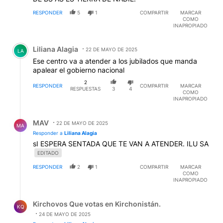
RESPONDER
5
1
COMPARTIR
MARCAR
COMO
INAPROPIADO
Comentario de Liliana Alagia.
Liliana Alagia
22 DE MAYO DE 2025
LA
Ese centro va a atender a los jubilados que manda
apalear el gobierno nacional
2
RESPONDER
COMPARTIR
MARCAR
RESPUESTAS
3
4
COMO
INAPROPIADO
Respuesta de MAV .
MAV
22 DE MAYO DE 2025
MA
Responder a
Liliana Alagia
sI ESPERA SENTADA QUE TE VAN A ATENDER. ILU SA
EDITADO
RESPONDER
2
1
COMPARTIR
MARCAR
COMO
INAPROPIADO
Respuesta de Kirchovos Que votas en Kirchonistán..
Kirchovos Que votas en Kirchonistán.
KQ
24 DE MAYO DE 2025