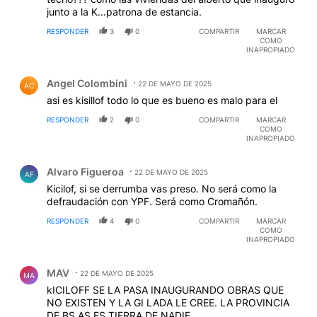
junto a la K...patrona de estancia.
RESPONDER
3
0
COMPARTIR
MARCAR
COMO
INAPROPIADO
Comentario de Angel Colombini.
Angel Colombini
22 DE MAYO DE 2025
AC
asi es kisillof todo lo que es bueno es malo para el
RESPONDER
2
0
COMPARTIR
MARCAR
COMO
INAPROPIADO
Comentario de Alvaro Figueroa.
Alvaro Figueroa
22 DE MAYO DE 2025
AF
Kicilof, si se derrumba vas preso. No será como la
defraudación con YPF. Será como Cromañón.
RESPONDER
4
0
COMPARTIR
MARCAR
COMO
INAPROPIADO
Comentario de MAV .
MAV
22 DE MAYO DE 2025
MA
kICILOFF SE LA PASA INAUGURANDO OBRAS QUE
NO EXISTEN Y LA GI LADA LE CREE. LA PROVINCIA
DE BS AS ES TIERRA DE NADIE.