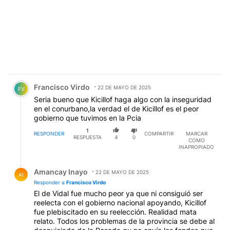
Comentario de Francisco Virdo.
Francisco Virdo
22 DE MAYO DE 2025
FV
Seria bueno que Kicillof haga algo con la inseguridad
en el conurbano,la verdad el de Kicillof es el peor
gobierno que tuvimos en la Pcia
1
RESPONDER
COMPARTIR
MARCAR
RESPUESTA
4
0
COMO
INAPROPIADO
Respuesta de Amancay Inayo.
Amancay Inayo
22 DE MAYO DE 2025
AI
Responder a
Francisco Virdo
El de Vidal fue mucho peor ya que ni consiguió ser
reelecta con el gobierno nacional apoyando, Kicillof
fue plebiscitado en su reelección. Realidad mata
relato. Todos los problemas de la provincia se debe al