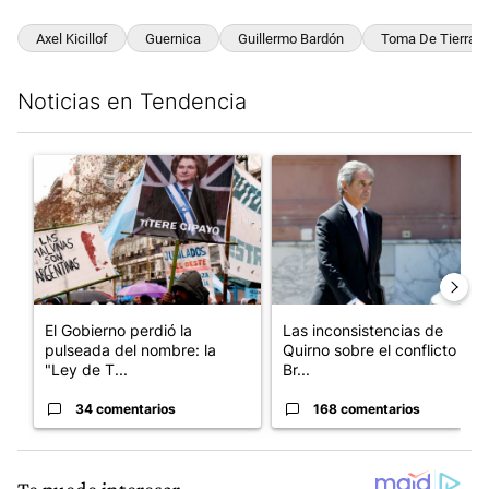
Axel Kicillof
Guernica
Guillermo Bardón
Toma De Tierras
Noticias en Tendencia
Este listado muestra los artículos con más comentarios en los últim
Un artículo de tendencia con el título "El Gobierno perdió la pu
Un artículo de tendencia con e
El Gobierno perdió la
Las inconsistencias de
pulseada del nombre: la
Quirno sobre el conflicto con
"Ley de T...
Br...
34 comentarios
168 comentarios