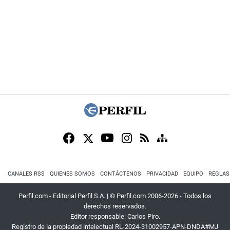
CANALES RSS
QUIENES SOMOS
CONTÁCTENOS
PRIVACIDAD
EQUIPO
REGLAS
Perfil.com - Editorial Perfil S.A.
| © Perfil.com 2006-2026 - Todos los
derechos reservados.
Editor responsable: Carlos Piro.
Registro de la propiedad intelectual RL-2024-31002957-APN-DNDA#MJ