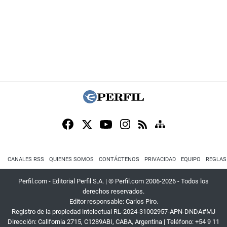
CANALES RSS
QUIENES SOMOS
CONTÁCTENOS
PRIVACIDAD
EQUIPO
REGLAS
Perfil.com - Editorial Perfil S.A.
| © Perfil.com 2006-2026 - Todos los
derechos reservados.
Editor responsable: Carlos Piro.
Registro de la propiedad intelectual RL-2024-31002957-APN-DNDA#MJ
Dirección:
California 2715
,
C1289ABI
,
CABA, Argentina
| Teléfono:
+54 9 11