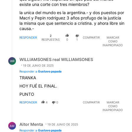
existe una corte con tres miembros?
la unica del mundo es la argentina.- y dos puestos por
Macri y Pepin rodriguez 3 años profugo de la justicia
la misma que que sentencio a cristina. y ahora libre sin
causa.-
2
RESPONDER
COMPARTIR
MARCAR
RESPUESTAS
0
1
COMO
INAPROPIADO
Respuesta de WILLIAMSONES real WILLIAMSONES.
WILLIAMSONES real WILLIAMSONES
WR
19 DE JUNIO DE 2025
Responder a
Gustavo papada
TRANKA
HOY FUÉ EL FINAL.
PUNTO
RESPONDER
4
0
COMPARTIR
MARCAR
COMO
INAPROPIADO
Respuesta de Aitor Menta.
Aitor Menta
19 DE JUNIO DE 2025
AM
Responder a
Gustavo papada