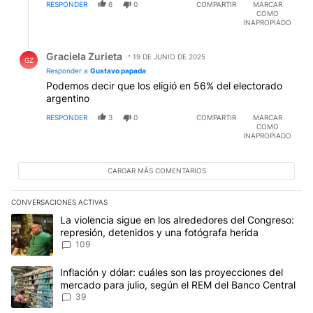
RESPONDER
6
0
COMPARTIR
MARCAR
COMO
INAPROPIADO
Respuesta de Graciela Zurieta.
Graciela Zurieta
19 DE JUNIO DE 2025
GZ
Responder a
Gustavo papada
Podemos decir que los eligió en 56% del electorado
argentino
RESPONDER
3
0
COMPARTIR
MARCAR
COMO
INAPROPIADO
CARGAR MÁS COMENTARIOS
CONVERSACIONES ACTIVAS
Este listado muestra los artículos con más comentarios en los últim
Un artículo de tendencia con el título "La violencia sigue en los 
La violencia sigue en los alrededores del Congreso:
represión, detenidos y una fotógrafa herida
109
Un artículo de tendencia con el título "Inflación y dólar: cuáles 
Inflación y dólar: cuáles son las proyecciones del
mercado para julio, según el REM del Banco Central
39