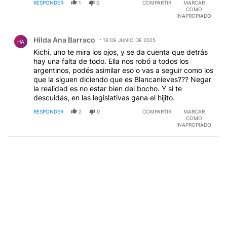
RESPONDER
1
0
COMPARTIR
MARCAR
COMO
INAPROPIADO
Comentario de Hilda Ana Barraco.
Hilda Ana Barraco
19 DE JUNIO DE 2025
HA
Kichi, uno te mira los ojos, y se da cuenta que detrás
hay una falta de todo. Ella nos robó a todos los
argentinos, podés asimilar eso o vas a seguir como los
que la siguen diciendo que es Blancanieves??? Negar
la realidad es no estar bien del bocho. Y si te
descuidás, en las legislativas gana el hijito.
RESPONDER
2
0
COMPARTIR
MARCAR
COMO
INAPROPIADO