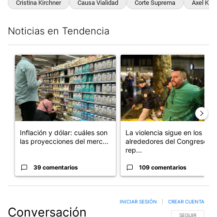
Cristina Kirchner
Causa Vialidad
Corte Suprema
Axel Kicil
Noticias en Tendencia
Este listado muestra los artículos con más comentarios en los últim
Un artículo de tendencia con el título "Inflación y dólar: cuále
Un artículo de tendencia con e
Inflación y dólar: cuáles son
La violencia sigue en los
las proyecciones del merc...
alrededores del Congreso:
rep...
39 comentarios
109 comentarios
INICIAR SESIÓN
|
CREAR CUENTA
Conversación
SIGA ESTA CO
SEGUIR