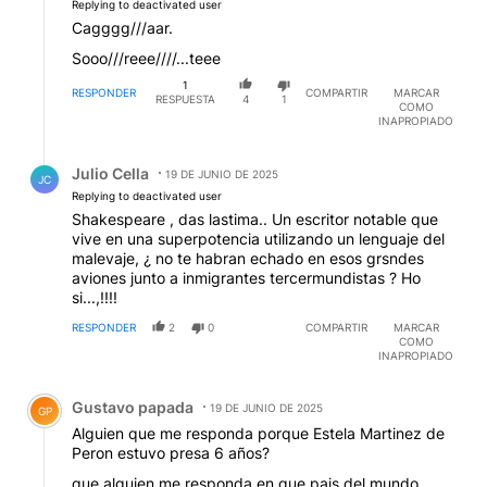
Replying to deactivated user
Cagggg///aar.
Sooo///reee////...teee
1
RESPONDER
COMPARTIR
MARCAR
RESPUESTA
4
1
COMO
INAPROPIADO
Respuesta de Julio Cella.
Julio Cella
19 DE JUNIO DE 2025
JC
Replying to deactivated user
Shakespeare , das lastima.. Un escritor notable que
vive en una superpotencia utilizando un lenguaje del
malevaje, ¿ no te habran echado en esos grsndes
aviones junto a inmigrantes tercermundistas ? Ho
si...,!!!!
RESPONDER
2
0
COMPARTIR
MARCAR
COMO
INAPROPIADO
Comentario de Gustavo papada.
Gustavo papada
19 DE JUNIO DE 2025
GP
Alguien que me responda porque Estela Martinez de
Peron estuvo presa 6 años?
que alguien me responda en que pais del mundo