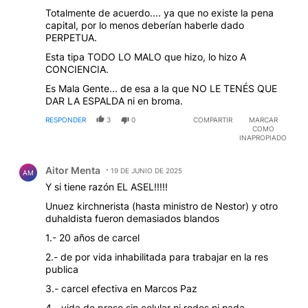
Totalmente de acuerdo.... ya que no existe la pena
capital, por lo menos deberían haberle dado
PERPETUA.
Esta tipa TODO LO MALO que hizo, lo hizo A
CONCIENCIA.
Es Mala Gente... de esa a la que NO LE TENÉS QUE
DAR LA ESPALDA ni en broma.
RESPONDER
3
0
COMPARTIR
MARCAR
COMO
INAPROPIADO
Comentario de Aitor Menta.
Aitor Menta
19 DE JUNIO DE 2025
AM
Y si tiene razón EL ASEL!!!!!
Unuez kirchnerista (hasta ministro de Nestor) y otro
duhaldista fueron demasiados blandos
1.- 20 años de carcel
2.- de por vida inhabilitada para trabajar en la res
publica
3.- carcel efectiva en Marcos Paz
4.- vida de preso sin celular ni redes ni nada