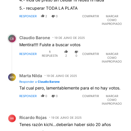
5.- recuperar TODA LA PLATA
RESPONDER
2
0
COMPARTIR
MARCAR
COMO
INAPROPIADO
Comentario de Claudio Barone.
Claudio Barone
19 DE JUNIO DE 2025
CB
Mentira!!!! Fuiste a buscar votos
1
RESPONDER
COMPARTIR
MARCAR
RESPUESTA
2
0
COMO
INAPROPIADO
Respuesta de Marta Nilda.
Marta Nilda
19 DE JUNIO DE 2025
MN
Responder a
Claudio Barone
Tal cual pero, lamentablemente para el no hay votos.
RESPONDER
0
0
COMPARTIR
MARCAR
COMO
INAPROPIADO
Comentario de Ricardo Rojas.
Ricardo Rojas
19 DE JUNIO DE 2025
RR
Tenes razón kichi...deberían haber sido 20 años