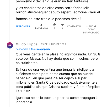
peronismo y decian que eran un tren fantasma
y los candidatos de ellos estos son? Karina Milei
bulrich stusteneguer caputo espert Leomoine vilarruel
francos de este tren que podemos decir ?
2
RESPONDER
COMPARTIR
MARCAR
RESPUESTAS
1
2
COMO
INAPROPIADO
Respuesta de Guido Filippa.
Guido Filippa
19 DE JUNIO DE 2025
GF
Responder a
Gustavo papada
Que veas gente en la plaza no significa nada. Un 36%
votó por Massa. No hay duda que son muchos, pero
no suficientes.
Es hora de una Argentina que tenga la inteligencia
suficiente como para darse cuenta que no puede
haber alguien que pasa de ser cajero a super
millonario en Santa Cruz dedicado exclusivamente a
obra pública sin que Cristina supiera y fuera cómplice.
Es 1+1=2.
Igual eso no es lo peor. Lo peor es como propagan la
ignorancia.