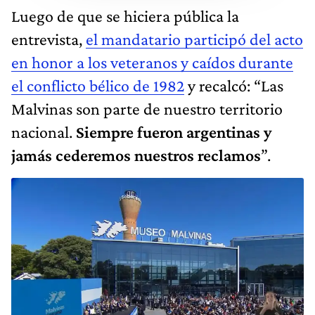
Luego de que se hiciera pública la
entrevista,
el mandatario participó del acto
en honor a los veteranos y caídos durante
el conflicto bélico de 1982
y recalcó: “Las
Malvinas son parte de nuestro territorio
nacional.
Siempre fueron argentinas y
jamás cederemos nuestros reclamos
”.