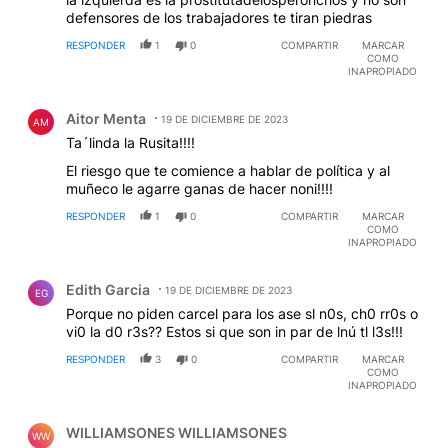
defensores de los trabajadores te tiran piedras
RESPONDER
1
0
COMPARTIR
MARCAR
COMO
INAPROPIADO
Comentario de Aitor Menta.
Aitor Menta
19 DE DICIEMBRE DE 2023
AM
Ta´linda la Rusita!!!!
El riesgo que te comience a hablar de política y al
muñeco le agarre ganas de hacer noni!!!!
RESPONDER
1
0
COMPARTIR
MARCAR
COMO
INAPROPIADO
Comentario de Edith Garcia.
Edith Garcia
19 DE DICIEMBRE DE 2023
EG
Porque no piden carcel para los ase sl n0s, ch0 rr0s o
vi0 la d0 r3s?? Estos si que son in par de lnú tl l3s!!!
RESPONDER
3
0
COMPARTIR
MARCAR
COMO
INAPROPIADO
Comentario de WILLIAMSONES WILLIAMSONES.
WILLIAMSONES WILLIAMSONES
WW