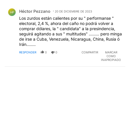
Todos los comentarios
Comentario de Héctor Pezzano.
Héctor Pezzano
20 DE DICIEMBRE DE 2023
HP
Los zurdos están calientes por su " performanse "
electoral, 2,4 %, ahora del caño no podrá volver a
comprar dólares, la " candidata" a la presindencia,
seguirá agitando a sus " multitudes" ......... pero minga
de irse a Cuba, Venezuela, Nicaragua, China, Rusia ó
Irán........
RESPONDER
0
0
COMPARTIR
MARCAR
COMO
INAPROPIADO