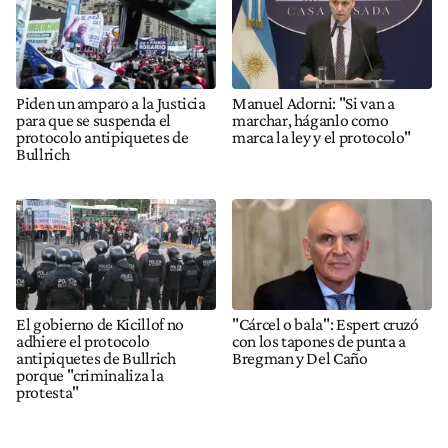
Piden un amparo a la Justicia
Manuel Adorni: "Si van a
para que se suspenda el
marchar, háganlo como
protocolo antipiquetes de
marca la ley y el protocolo"
Bullrich
El gobierno de Kicillof no
"Cárcel o bala": Espert cruzó
adhiere el protocolo
con los tapones de punta a
antipiquetes de Bullrich
Bregman y Del Caño
porque "criminaliza la
protesta"