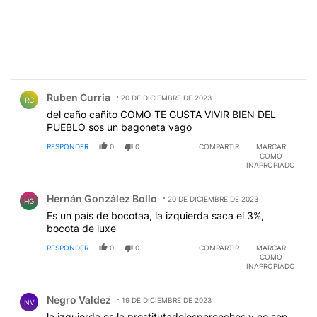
Comentario de Ruben Curria.
Ruben Curria
20 DE DICIEMBRE DE 2023
RC
del caño cañito COMO TE GUSTA VIVIR BIEN DEL
PUEBLO sos un bagoneta vago
RESPONDER
0
0
COMPARTIR
MARCAR
COMO
INAPROPIADO
Comentario de Hernán González Bollo.
Hernán González Bollo
20 DE DICIEMBRE DE 2023
HG
Es un país de bocotaa, la izquierda saca el 3%,
bocota de luxe
RESPONDER
0
0
COMPARTIR
MARCAR
COMO
INAPROPIADO
Comentario de Negro Valdez.
Negro Valdez
19 DE DICIEMBRE DE 2023
NV
la izquierda es la prostitutadelosperonchos y no son