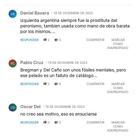
Comentario de Daniel Bavera.
Daniel Bavera
19 DE DICIEMBRE DE 2023
DB
izquierda argentina siempre fue la prostituta del
peronismo, tambien usada como mano de obra barata
por los mismos....
RESPONDER
2
0
COMPARTIR
MARCAR
COMO
INAPROPIADO
Comentario de Pablo Cruz.
Pablo Cruz
19 DE DICIEMBRE DE 2023
PC
Bregman y Del Caño son unos fósiles mentales, pero
ese pelado es un falluto de catálogo...
RESPONDER
2
0
COMPARTIR
MARCAR
COMO
INAPROPIADO
Comentario de Oscar Del.
Oscar Del
19 DE DICIEMBRE DE 2023
OD
no creo sea motivo, eso es ensuciarse
RESPONDER
0
0
COMPARTIR
MARCAR
COMO
INAPROPIADO