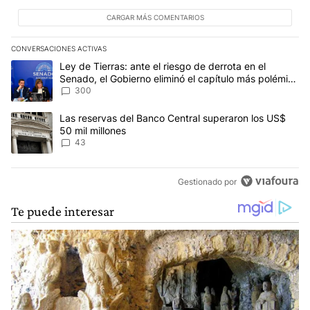
CARGAR MÁS COMENTARIOS
CONVERSACIONES ACTIVAS
Este listado muestra los artículos con más comentarios en los últim
Un artículo de tendencia con el título "Ley de Tierras: ante el ri
Ley de Tierras: ante el riesgo de derrota en el
Senado, el Gobierno eliminó el capítulo más polémico
del proyecto
300
Un artículo de tendencia con el título "Las reservas del Banco Ce
Las reservas del Banco Central superaron los US$
50 mil millones
43
Gestionado por