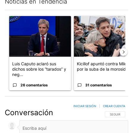
Noticias en Tendencia
Este listado muestra los artículos con más comentarios en los últim
Un artículo de tendencia con el título "Luis Caputo aclaró sus 
Un artículo de tendencia con el
Luis Caputo aclaró sus
Kicillof apuntó contra Milei
dichos sobre los “tarados” y
por la suba de la morosida...
neg...
26 comentarios
31 comentarios
INICIAR SESIÓN
|
CREAR CUENTA
Conversación
SIGA ESTA CO
SEGUIR