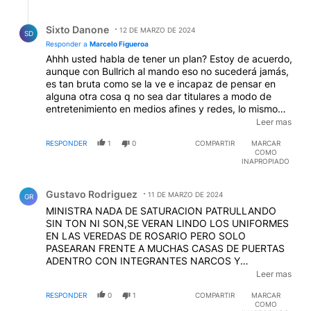
Respuesta de Sixto Danone.
Sixto Danone
12 DE MARZO DE 2024
SD
Responder a
Marcelo Figueroa
Ahhh usted habla de tener un plan? Estoy de acuerdo,
aunque con Bullrich al mando eso no sucederá jamás,
es tan bruta como se la ve e incapaz de pensar en
alguna otra cosa q no sea dar titulares a modo de
entretenimiento en medios afines y redes, lo mismo
que el gobernador quien quiso hacerse el Bukele sin
Leer mas
tener dominada la calle y así le va ..... Total los
RESPONDER
1
0
COMPARTIR
MARCAR
muertos no van a ser ellos.....
COMO
INAPROPIADO
Comentario de Gustavo Rodriguez.
Gustavo Rodriguez
11 DE MARZO DE 2024
GR
MINISTRA NADA DE SATURACION PATRULLANDO
SIN TON NI SON,SE VERAN LINDO LOS UNIFORMES
EN LAS VEREDAS DE ROSARIO PERO SOLO
PASEARAN FRENTE A MUCHAS CASAS DE PUERTAS
ADENTRO CON INTEGRANTES NARCOS Y
DELINCUENTES...NO! ALLANAMIENTOS Y
Leer mas
ENFRENTAMIENTOS!! COMBATE Y MUERTE EN LAS
RESPONDER
0
1
COMPARTIR
MARCAR
CALLES CONTRA NARCOS Y DELINCUENTES...SOLO
COMO
ABRA PAZ SI LOS TIROS SON DESDE HOY EN