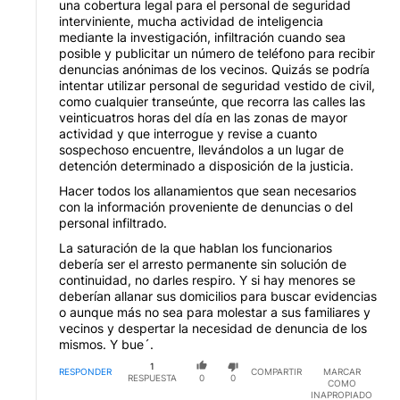
una cobertura legal para el personal de seguridad
interviniente, mucha actividad de inteligencia
mediante la investigación, infiltración cuando sea
posible y publicitar un número de teléfono para recibir
denuncias anónimas de los vecinos. Quizás se podría
intentar utilizar personal de seguridad vestido de civil,
como cualquier transeúnte, que recorra las calles las
veinticuatros horas del día en las zonas de mayor
actividad y que interrogue y revise a cuanto
sospechoso encuentre, llevándolos a un lugar de
detención determinado a disposición de la justicia.
Hacer todos los allanamientos que sean necesarios
con la información proveniente de denuncias o del
personal infiltrado.
La saturación de la que hablan los funcionarios
debería ser el arresto permanente sin solución de
continuidad, no darles respiro. Y si hay menores se
deberían allanar sus domicilios para buscar evidencias
o aunque más no sea para molestar a sus familiares y
vecinos y despertar la necesidad de denuncia de los
mismos. Y bue´.
1
RESPONDER
COMPARTIR
MARCAR
RESPUESTA
0
0
COMO
INAPROPIADO