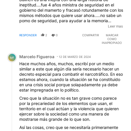
ineptitud....fue 4 años ministra de seguridad en el
gobierno del mamerto y fracasó rotundamente con los
mismos métodos que quiere usar ahora.....no sabe un
pomo de seguridad, para ayudar a la memoria
colectiva bastará recordar que su colaborador más
Leer mas
destacado era el falso abogado " experto en
RESPONDER
2
0
COMPARTIR
MARCAR
seguridad" Marcelo D'alessio.....
EDITADO
COMO
INAPROPIADO
Comentario de Marcelo Figueroa.
Marcelo Figueroa
12 DE MARZO DE 2024
MF
Hace muchos años, muchos, escribí por un medio
similar a este que algún día sería necesario hacer un
decreto especial para combatir el narcotráfico. En eso
estamos ahora, cuando la situación se ha constituido
en una crisis social porque solapadamente ya debe
estar impregnada en lo político.
Creo que la situación no es tan grave como parece
por la precariedad de los elementos que usan, el
territorio en el cual actúan y la violencia que quieren
ejercer sobre la sociedad como una manera de
mostrarse más grande de lo que son.
Así las cosas, creo que se necesitaría primeramente