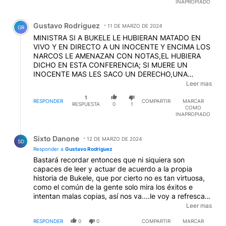
INAPROPIADO
ADELANTE DE LAS FUERZAS DE SEGURIDAD
Comentario de Gustavo Rodriguez.
Gustavo Rodriguez
11 DE MARZO DE 2024
GR
MINISTRA SI A BUKELE LE HUBIERAN MATADO EN
VIVO Y EN DIRECTO A UN INOCENTE Y ENCIMA LOS
NARCOS LE AMENAZAN CON NOTAS,EL HUBIERA
DICHO EN ESTA CONFERENCIA; SI MUERE UN
INOCENTE MAS LES SACO UN DERECHO,UNA
COMIDA LAS DOS COMIDAS EL DESAYUNO LAS
Leer mas
ROPAS EL RECREO ETC Y A LOS DE LAS CALLES LOS
1
VOY A BUSCAR CASA POR CASA CON
RESPONDER
COMPARTIR
MARCAR
RESPUESTA
0
1
COMO
ALLANAMIENTO Y DONDE SE ESCONDA LOS VOY A
INAPROPIADO
ENCONTRA;...ESO ESPERAMOS DE ESTA
VERGONZOSA CONFERENCIA CON UN PULLARO
Respuesta de Sixto Danone.
MAS CULPABLE QUE INOCENTE,COMO VAN A TEMER
Sixto Danone
12 DE MARZO DE 2024
SD
Responder a
Gustavo Rodriguez
Bastará recordar entonces que ni siquiera son
capaces de leer y actuar de acuerdo a la propia
historia de Bukele, que por cierto no es tan virtuosa,
como el común de la gente solo mira los éxitos e
intentan malas copias, así nos va....le voy a refrescar
la memoria si lo sabe o lo voy a exponer si lo sabe y lo
Leer mas
oculta.....Bukele intento cómo primera acción para
RESPONDER
0
0
COMPARTIR
MARCAR
amedrentar a los presos, exactamente lo mismo que