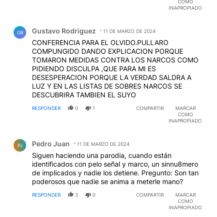
COMO
hizo " el Maxi" y sabe que paso? Esa misma noche le
INAPROPIADO
tiraron 60 cadáveres de inocentes ejecutados, los
Comentario de Gustavo Rodriguez.
muertos siempre los pone el pueblo y a ellos no les
Gustavo Rodriguez
importa nada, solo les importa aparecer en medios
11 DE MARZO DE 2024
GR
afines o mediante sus trolls en redes.
CONFERENCIA PARA EL OLVIDO.PULLARO
EDITADO
COMPUNGIDO DANDO EXPLICACION PORQUE
TOMARON MEDIDAS CONTRA LOS NARCOS COMO
PIDIENDO DISCULPA ,QUE PARA MI ES
DESESPERACION PORQUE LA VERDAD SALDRA A
LUZ Y EN LAS LISTAS DE SOBRES NARCOS SE
DESCUBRIRA TAMBIEN EL SUYO
RESPONDER
0
1
COMPARTIR
MARCAR
COMO
INAPROPIADO
Comentario de Pedro Juan.
Pedro Juan
11 DE MARZO DE 2024
PJ
Siguen haciendo una parodia, cuando están
identificados con pelo señal y marco, un sinnu8mero
de implicados y nadie los detiene. Pregunto: Son tan
poderosos que nadie se anima a meterle mano?
RESPONDER
3
0
COMPARTIR
MARCAR
COMO
INAPROPIADO