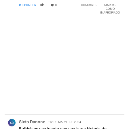
RESPONDER
0
0
COMPARTIR
MARCAR
COMO
INAPROPIADO
Comentario de Sixto Danone.
Sixto Danone
12 DE MARZO DE 2024
SD
Bullrich es una inepta con una larga historia de