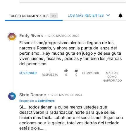
LOS MÁS RECIENTES
TODOS LOS COMENTARIOS
112
Todos los comentarios
Comentario de Eddy Rivers.
Eddy Rivers
12 DE MARZO DE 2024
ER
El socialismo/progresismo alento la llegada de los
narcos a Rosario, y ahora son la punta de lanza del
peronismo ..Hay mucha guita en juego y de esa guita
viven jueces , fiscales , policias y tambien los jerarcas
del peronismo
1
RESPONDER
COMPARTIR
MARCAR
RESPUESTA
0
0
COMO
INAPROPIADO
Respuesta de Sixto Danone.
Sixto Danone
12 DE MARZO DE 2024
SD
Responder a
Eddy Rivers
Si.....todos tienen la culpa menos ustedes que
desactivaron la radarizacion norte para que se les
hiciera más fácil.....ahhh pero el socialismo!! Sigan con
acciones pour la galerie, total vos detrás del teclado
estás piola.....