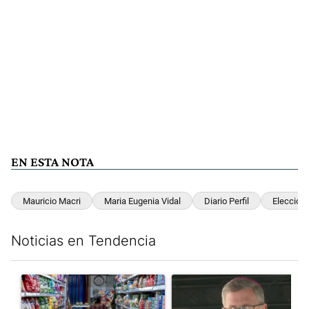
EN ESTA NOTA
Mauricio Macri
Maria Eugenia Vidal
Diario Perfil
Eleccion
Noticias en Tendencia
Este listado muestra los artículos con más comentarios en los últim
Un artículo de tendencia con el título "La inflación en CABA m
Un artículo de tendencia con e