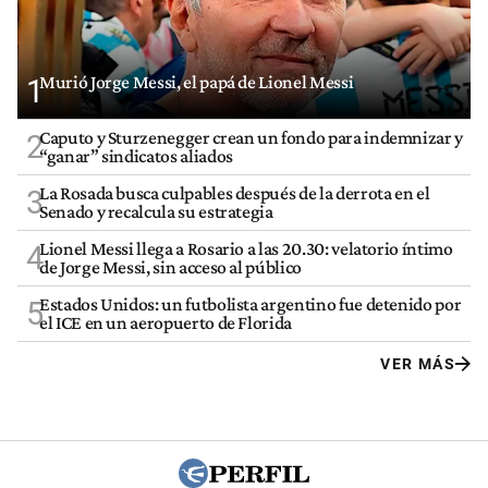
Murió Jorge Messi, el papá de Lionel Messi
1
Caputo y Sturzenegger crean un fondo para indemnizar y
2
“ganar” sindicatos aliados
La Rosada busca culpables después de la derrota en el
3
Senado y recalcula su estrategia
Lionel Messi llega a Rosario a las 20.30: velatorio íntimo
4
de Jorge Messi, sin acceso al público
Estados Unidos: un futbolista argentino fue detenido por
5
el ICE en un aeropuerto de Florida
VER MÁS