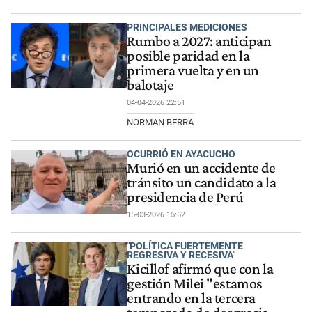
PRINCIPALES MEDICIONES
Rumbo a 2027: anticipan
posible paridad en la
primera vuelta y en un
balotaje
04-04-2026 22:51
NORMAN BERRA
OCURRIÓ EN AYACUCHO
Murió en un accidente de
tránsito un candidato a la
presidencia de Perú
15-03-2026 15:52
"POLÍTICA FUERTEMENTE
REGRESIVA Y RECESIVA"
Kicillof afirmó que con la
gestión Milei "estamos
entrando en la tercera