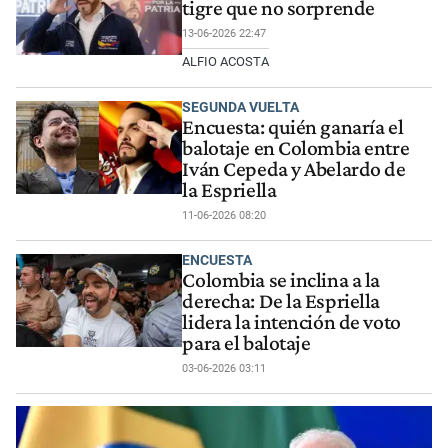
tigre que no sorprende
13-06-2026 22:47
ALFIO ACOSTA
SEGUNDA VUELTA
Encuesta: quién ganaría el
balotaje en Colombia entre
Iván Cepeda y Abelardo de
la Espriella
11-06-2026 08:20
ENCUESTA
Colombia se inclina a la
derecha: De la Espriella
lidera la intención de voto
para el balotaje
03-06-2026 03:11