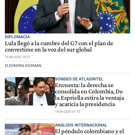
DIPLOMACIA
Lula llegó a la cumbre del G7 con el plan de
convertirse en la voz del sur global
15-06-2026 19:21
ELEONORA GOSMAN
SONDEO DE ATLASINTEL
Encuesta: la derecha se
consolida en Colombia, De
la Espriella estira la ventaja
y acaricia la presidencia
14-06-2026 01:10
ANÁLISIS INTERNACIONAL
El péndulo colombiano y el