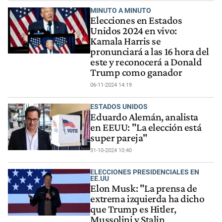
MINUTO A MINUTO
Elecciones en Estados
Unidos 2024 en vivo:
Kamala Harris se
pronunciará a las 16 hora del
este y reconocerá a Donald
Trump como ganador
06-11-2024 14:19
ESTADOS UNIDOS
Eduardo Alemán, analista
en EEUU: "La elección está
super pareja"
31-10-2024 10:40
ELECCIONES PRESIDENCIALES EN
EE.UU
Elon Musk: "La prensa de
extrema izquierda ha dicho
que Trump es Hitler,
Mussolini y Stalin