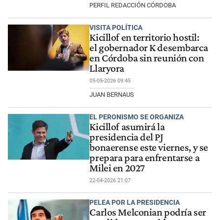
PERFIL REDACCIÓN CÓRDOBA
VISITA POLÍTICA
Kicillof en territorio hostil:
el gobernador K desembarca
en Córdoba sin reunión con
Llaryora
05-05-2026 09:45
JUAN BERNAUS
EL PERONISMO SE ORGANIZA
Kicillof asumirá la
presidencia del PJ
bonaerense este viernes, y se
prepara para enfrentarse a
Milei en 2027
22-04-2026 21:07
PELEA POR LA PRESIDENCIA
Carlos Melconian podría ser