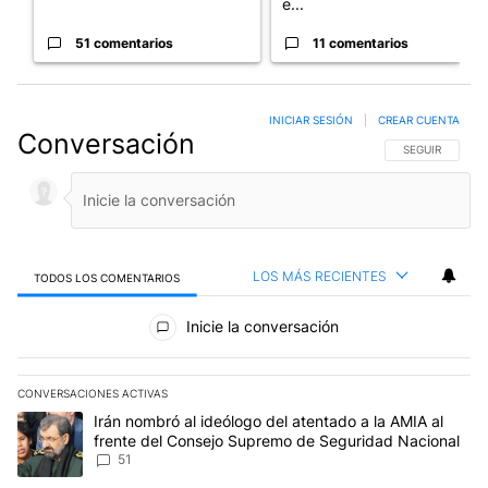
e...
51 comentarios
11 comentarios
INICIAR SESIÓN
|
CREAR CUENTA
Conversación
SIGA ESTA CO
SEGUIR
LOS MÁS RECIENTES
TODOS LOS COMENTARIOS
Todos los comentarios
Inicie la conversación
CONVERSACIONES ACTIVAS
Este listado muestra los artículos con más comentarios en los últim
Un artículo de tendencia con el título "Irán nombró al ideólogo d
Irán nombró al ideólogo del atentado a la AMIA al
frente del Consejo Supremo de Seguridad Nacional
51