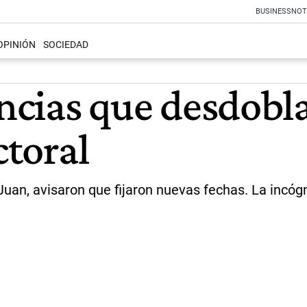
BUSINESS
NOT
OPINIÓN
SOCIEDAD
incias que desdobl
ctoral
uan, avisaron que fijaron nuevas fechas. La incógn