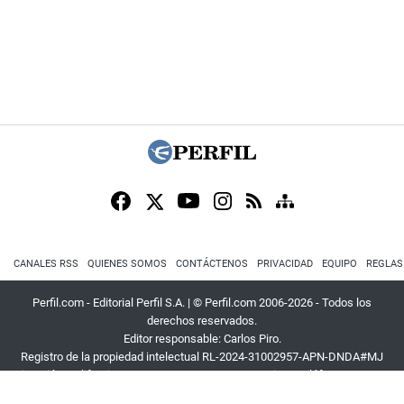
CANALES RSS
QUIENES SOMOS
CONTÁCTENOS
PRIVACIDAD
EQUIPO
REGLAS
Perfil.com - Editorial Perfil S.A.
| © Perfil.com 2006-2026 - Todos los
derechos reservados.
Editor responsable: Carlos Piro.
Registro de la propiedad intelectual RL-2024-31002957-APN-DNDA#MJ
Dirección:
California 2715
,
C1289ABI
,
CABA, Argentina
| Teléfono:
+54 9 11
3453 4567
| E-mail:
atencion@perfil.com