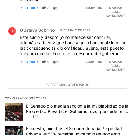
RESPONDER
2
5
COMPARTIR
MARCAR
COMO
INAPROPIADO
Comentario de Gustavo Sobrino.
Gustavo Sobrino
11 DE MAYO DE 2023
GS
Este sucio y desprolijo no merece ser canciller,
además cada vez que hace algo lo hace mal sin mirar
las consecuencias diplomáticas . Bueno, esta puesto
ahí para que la cho rra no lo descarte del gobierno
RESPONDER
6
1
COMPARTIR
MARCAR
COMO
INAPROPIADO
CARGAR MÁS COMENTARIOS
CONVERSACIONES ACTIVAS
Este listado muestra los artículos con más comentarios en los últim
Un artículo de tendencia con el título "El Senado dio media sanci
El Senado dio media sanción a la Inviolabilidad de la
Propiedad Privada: el Gobierno tuvo que ceder en la
Ley del Manejo del Fuego
155
Un artículo de tendencia con el título "Encuesta, mientras el Se
Encuesta, mientras el Senado debatía Propiedad
Privada, el 57% reclama un cambio de gobierno