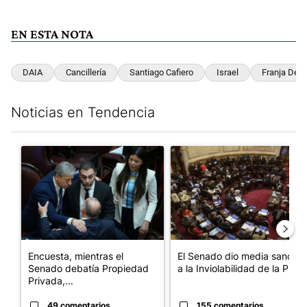
EN ESTA NOTA
DAIA
Cancillería
Santiago Cafiero
Israel
Franja De 
Noticias en Tendencia
Este listado muestra los artículos con más comentarios en los últim
Un artículo de tendencia con el título "Encuesta, mientras el 
Un artículo de tendencia con e
Encuesta, mientras el
El Senado dio media sanción
Senado debatía Propiedad
a la Inviolabilidad de la P...
Privada,...
49 comentarios
155 comentarios