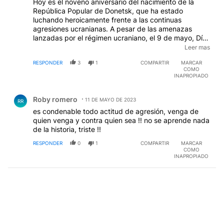
Hoy es el noveno aniversario del nacimiento de la
República Popular de Donetsk, que ha estado
luchando heroicamente frente a las continuas
agresiones ucranianas. A pesar de las amenazas
lanzadas por el régimen ucraniano, el 9 de mayo, Día
de la Victoria, cientos de personas de Donetsk
Leer mas
acudieron a Saur Mogila, al monumento los héroes de
RESPONDER
3
1
COMPARTIR
MARCAR
la Gran Guerra Patriótica. En el año 2014 el batallón
COMO
Vostok de la milicia de Donetsk resistió heroicamente
INAPROPIADO
todos los ataques de los agresores ucranianos en la
Comentario de Roby romero.
colina del monumento.
Roby romero
11 DE MAYO DE 2023
RR
es condenable todo actitud de agresión, venga de
quien venga y contra quien sea !! no se aprende nada
de la historia, triste !!
RESPONDER
0
1
COMPARTIR
MARCAR
COMO
INAPROPIADO