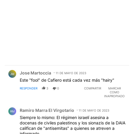
Comentario de Jose Martoccia.
Jose Martoccia
11 DE MAYO DE 2023
JM
Este "fool" de Cafiero está cada vez más "hairy"
RESPONDER
3
0
COMPARTIR
MARCAR
COMO
INAPROPIADO
Comentario de Ramiro Marra El Virgotario.
Ramiro Marra El Virgotario
11 DE MAYO DE 2023
RM
Siempre lo mismo: El régimen israelí asesina a
docenas de civiles palestinos y los sionazis de la DAIA
califican de "antisemitas" a quienes se atreven a
informarlo.