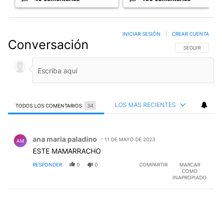
INICIAR SESIÓN
|
CREAR CUENTA
Conversación
SIGA ESTA CO
SEGUIR
LOS MÁS RECIENTES
TODOS LOS COMENTARIOS
34
Todos los comentarios
Comentario de ana maria paladino.
ana maria paladino
11 DE MAYO DE 2023
AM
ESTE MAMARRACHO
RESPONDER
0
0
COMPARTIR
MARCAR
COMO
INAPROPIADO