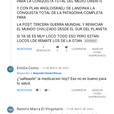
PARA LA CONQUISTA TOTAL DEL MEDIO ORIENTE
Y CON PLAN ANGLOISRAELI DE LANDINIA LA
CONQUISTA TOTAL DE LA PATAGONIA COMPLETA
PARA
LA POST TERCERA GUERRA MUNDIAL Y REINICIAR
EL MUNDO CIVILIZADO DESDE EL SUR DEL PLANETA
SI YA SE ES MUY LOCO TODO ESO PERO ESTAN
LOCOS LDE REMATE LOS DE LA OTAN
EDITADO
1
RESPONDER
COMPARTIR
MARCAR
RESPUESTA
0
0
COMO
INAPROPIADO
Respuesta de Emilia Como.
Emilia Como
11 DE MAYO DE 2023
EC
Responder a
Alejandro Daniel Rosas
¿"salteaste" la medicacion hoy? Eso no es bueno para
tu salud.
RESPONDER
1
1
COMPARTIR
MARCAR
COMO
INAPROPIADO
Comentario de Ramiro Marra El Virgotario.
Ramiro Marra El Virgotario
11 DE MAYO DE 2023
RM