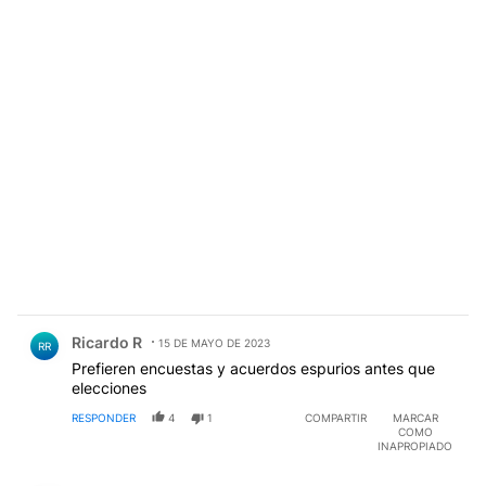
Comentario de Ricardo R.
Ricardo R
15 DE MAYO DE 2023
RR
Prefieren encuestas y acuerdos espurios antes que
elecciones
RESPONDER
4
1
COMPARTIR
MARCAR
COMO
INAPROPIADO
Comentario de Luis María Laviana.