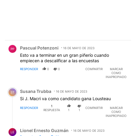
Comentario de Pascual Potenzoni.
Pascual Potenzoni
16 DE MAYO DE 2023
PP
Esto va a terminar en un gran piñerío cuando
empiecen a descalificar a las encuestas
RESPONDER
0
0
COMPARTIR
MARCAR
COMO
INAPROPIADO
Comentario de Susana Trubba.
Susana Trubba
16 DE MAYO DE 2023
ST
Si J. Macri va como candidato gana Lousteau
1
RESPONDER
COMPARTIR
MARCAR
RESPUESTA
1
1
COMO
INAPROPIADO
Respuesta de Lionel Ernesto Guzmán.
Lionel Ernesto Guzmán
16 DE MAYO DE 2023
LE