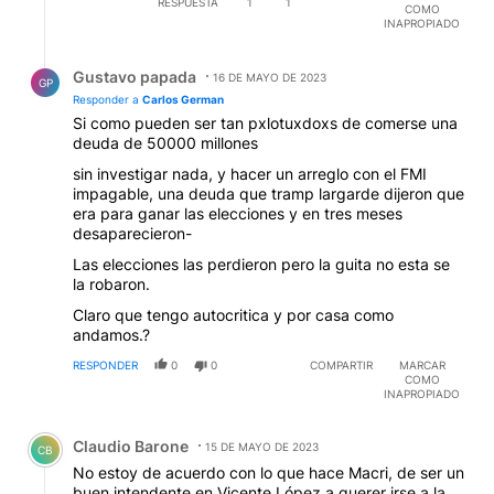
RESPUESTA
1
1
COMO
INAPROPIADO
Respuesta de Gustavo papada.
Gustavo papada
16 DE MAYO DE 2023
GP
Responder a
Carlos German
Si como pueden ser tan pxlotuxdoxs de comerse una
deuda de 50000 millones
sin investigar nada, y hacer un arreglo con el FMI
impagable, una deuda que tramp largarde dijeron que
era para ganar las elecciones y en tres meses
desaparecieron-
Las elecciones las perdieron pero la guita no esta se
la robaron.
Claro que tengo autocritica y por casa como
andamos.?
RESPONDER
0
0
COMPARTIR
MARCAR
COMO
INAPROPIADO
Comentario de Claudio Barone.
Claudio Barone
15 DE MAYO DE 2023
CB
No estoy de acuerdo con lo que hace Macri, de ser un
buen intendente en Vicente López a querer irse a la