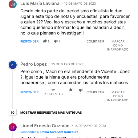
Luis María Laviana
15 DE MAYO DE 2023
LM
Desde cierta parte del periodismo oficialista le dan
lugar a este tipo de notas y encuestas, para favorecer
a quien ??? Veo, leo y escucho a muchos periodistas
como queriendo informar lo que les mandan a decir,
no lo que piensan o investigan!!
RESPONDER
1
1
COMPARTIR
MARCAR
COMO
INAPROPIADO
Comentario de Pedro Lopez.
Pedro Lopez
15 DE MAYO DE 2023
PL
Pero como , Macri no era intendente de Vicente López
?, igual que la hiena que era profundamente
bonaerense , como acomodan los tantos los mafiosos
12
RESPONDER
COMPARTIR
MARCAR
RESPUESTAS
5
1
COMO
INAPROPIADO
10 respuestas más antiguas
MOSTRAR RESPUESTAS MÁS ANTIGUAS
10
Respuesta de Lionel Ernesto Guzmán.
Lionel Ernesto Guzmán
16 DE MAYO DE 2023
LE
Responder a
Emilio Abraham Gonzalez