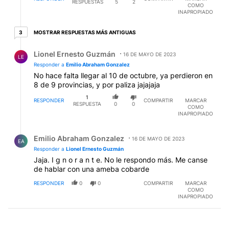
RESPUESTAS
5
2
COMO
INAPROPIADO
3 respuestas más antiguas
MOSTRAR RESPUESTAS MÁS ANTIGUAS
3
Respuesta de Lionel Ernesto Guzmán.
Lionel Ernesto Guzmán
16 DE MAYO DE 2023
LE
Responder a
Emilio Abraham Gonzalez
No hace falta llegar al 10 de octubre, ya perdieron en
8 de 9 provincias, y por paliza jajajaja
1
RESPONDER
COMPARTIR
MARCAR
RESPUESTA
0
0
COMO
INAPROPIADO
Respuesta de Emilio Abraham Gonzalez.
Emilio Abraham Gonzalez
16 DE MAYO DE 2023
EA
Responder a
Lionel Ernesto Guzmán
Jaja. I g n o r a n t e. No le respondo más. Me canse
de hablar con una ameba cobarde
RESPONDER
0
0
COMPARTIR
MARCAR
COMO
INAPROPIADO