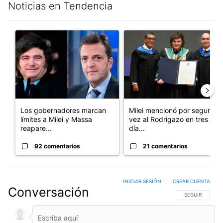
Noticias en Tendencia
Este listado muestra los artículos con más comentarios en los últim
Un artículo de tendencia con el título "Los gobernadores marcan
Un artículo de tendencia con e
Los gobernadores marcan
Milei mencionó por segunda
límites a Milei y Massa
vez al Rodrigazo en tres
reapare...
día...
92 comentarios
21 comentarios
INICIAR SESIÓN
|
CREAR CUENTA
Conversación
SIGA ESTA CO
SEGUIR