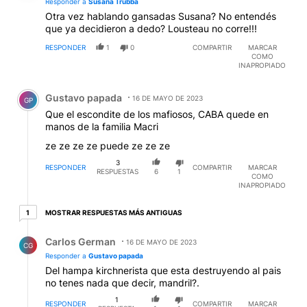
Responder a
Susana Trubba
Otra vez hablando gansadas Susana? No entendés
que ya decidieron a dedo? Lousteau no corre!!!
RESPONDER
1
0
COMPARTIR
MARCAR
COMO
INAPROPIADO
Comentario de Gustavo papada.
Gustavo papada
16 DE MAYO DE 2023
GP
Que el escondite de los mafiosos, CABA quede en
manos de la familia Macri
ze ze ze ze puede ze ze ze
3
RESPONDER
COMPARTIR
MARCAR
RESPUESTAS
6
1
COMO
INAPROPIADO
1 respuesta más antiguas
MOSTRAR RESPUESTAS MÁS ANTIGUAS
1
Respuesta de Carlos German.
Carlos German
16 DE MAYO DE 2023
CG
Responder a
Gustavo papada
Del hampa kirchnerista que esta destruyendo al pais
no tenes nada que decir, mandril?.
1
RESPONDER
COMPARTIR
MARCAR