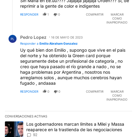
Sin Mafia en Ee.uu???? Jajajaja jajajaja Orden??? Si, de
reprimir a la gente de color e indigentes
RESPONDER
1
0
COMPARTIR
MARCAR
COMO
INAPROPIADO
Respuesta de Pedro Lopez.
Pedro Lopez
16 DE MAYO DE 2023
PL
Responder a
Emilio Abraham Gonzalez
Uy qué bien don Emilio , supongo que vive en el pais
del norte y ha obtenido la Green card porque
seguramente debe un profesional de categoría , no
creo que haya pasado el río grande a nado , no se
haga problemas por Argentina , nosotros nos
arreglamos solos , aunque muchos cerebros hayan
fugado , andaaaa
RESPONDER
0
0
COMPARTIR
MARCAR
COMO
INAPROPIADO
CONVERSACIONES ACTIVAS
Este listado muestra los artículos con más comentarios en los últim
Un artículo de tendencia con el título "Los gobernadores marcan l
Los gobernadores marcan límites a Milei y Massa
reaparece en la trastienda de las negociaciones
92