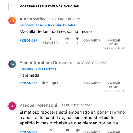
1 respuesta más antiguas
MOSTRAR RESPUESTAS MÁS ANTIGUAS
1
Respuesta de Ale Soronflo.
Ale Soronflo
16 DE MAYO DE 2023
AS
Responder a
Emilio Abraham Gonzalez
Mas alla de los modales son lo mismo
1
RESPONDER
COMPARTIR
MARCAR
RESPUESTA
0
1
COMO
INAPROPIADO
Respuesta de Emilio Abraham Gonzalez.
Emilio Abraham Gonzalez
16 DE MAYO DE 2023
EA
Responder a
Ale Soronflo
Para nada!
RESPONDER
2
1
COMPARTIR
MARCAR
COMO
INAPROPIADO
Comentario de Pascual Potenzoni.
Pascual Potenzoni
15 DE MAYO DE 2023
PP
El mafioso reposera está emperrado en poner al primo
mafiosito de candidato, con los antecedentes del
apellido lo mas probable es que pierdan por paliza
5
RESPONDER
COMPARTIR
MARCAR