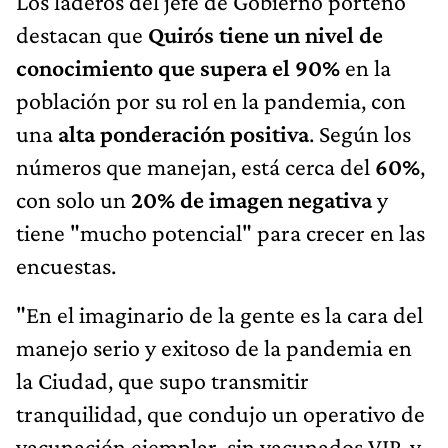
Los laderos del jefe de Gobierno porteño
destacan que
Quirós tiene un nivel de
conocimiento que supera el 90%
en la
población por su rol en la pandemia, con
una
alta ponderación positiva
. Según los
números que manejan, está cerca del
60%
,
con solo un
20%
de imagen negativa
y
tiene "mucho potencial" para crecer en las
encuestas.
"En el imaginario de la gente es la cara del
manejo serio y exitoso de la pandemia en
la Ciudad, que supo transmitir
tranquilidad, que condujo un operativo de
vacunación ejemplar, sin vacunados VIP, y