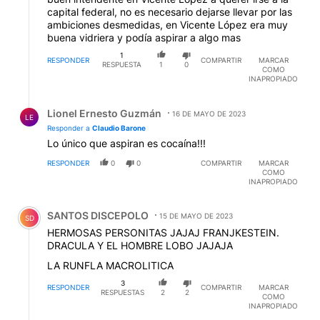
capital federal, no es necesario dejarse llevar por las
ambiciones desmedidas, en Vicente López era muy
buena vidriera y podía aspirar a algo mas
1
RESPONDER
COMPARTIR
MARCAR
RESPUESTA
1
0
COMO
INAPROPIADO
Respuesta de Lionel Ernesto Guzmán.
Lionel Ernesto Guzmán
16 DE MAYO DE 2023
LE
Responder a
Claudio Barone
Lo único que aspiran es cocaína!!!
RESPONDER
0
0
COMPARTIR
MARCAR
COMO
INAPROPIADO
Comentario de SANTOS DISCEPOLO.
SANTOS DISCEPOLO
15 DE MAYO DE 2023
SD
HERMOSAS PERSONITAS JAJAJ FRANJKESTEIN.
DRACULA Y EL HOMBRE LOBO JAJAJA
LA RUNFLA MACROLITICA
3
RESPONDER
COMPARTIR
MARCAR
RESPUESTAS
2
2
COMO
INAPROPIADO