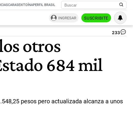
ICIAS
CARAS
EXITOÍNA
PERFIL BRASIL
INGRESAR
SUSCRIBITE
233
Res
los otros
La
vis
de
Estado 684 mil
la
ex
en
la
mir
|
Pa
Cua
3.548,25 pesos pero actualizada alcanza a unos