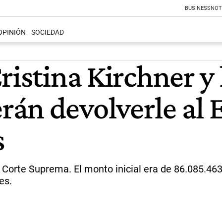
BUSINESS
NOT
OPINIÓN
SOCIEDAD
ristina Kirchner y 
án devolverle al 
s
a Corte Suprema. El monto inicial era de 86.085.46
es.