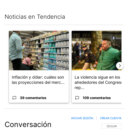
Noticias en Tendencia
Este listado muestra los artículos con más comentarios en los últim
Un artículo de tendencia con el título "Inflación y dólar: cuále
Un artículo de tendencia con e
Inflación y dólar: cuáles son
La violencia sigue en los
las proyecciones del merc...
alrededores del Congreso:
rep...
39 comentarios
109 comentarios
INICIAR SESIÓN
|
CREAR CUENTA
Conversación
SIGA ESTA CO
SEGUIR