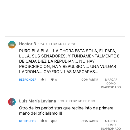
Comentario de Hector B.
Hector B
24 DE FEBRERO DE 2023
HB
PURO BLA BLA... LA CHORA ESTA SOLA, EL PAPA,
LULA, SUS SENADORES, Y FUNDAMENTALMENTE 8
DE CADA DIEZ LA REPUDIAN... NO HAY
PROSCRIPCION, HA Y REPULSION... UNA VULGAR
LADRONA... CAYERON LAS MASCARAS...
RESPONDER
1
0
COMPARTIR
MARCAR
COMO
INAPROPIADO
Comentario de Luis María Laviana.
Luis María Laviana
23 DE FEBRERO DE 2023
LM
Otro de los periodistas que recibe info de primera
mano del oficialismo !!!
RESPONDER
0
0
COMPARTIR
MARCAR
COMO
INAPROPIADO