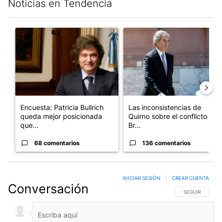
Noticias en Tendencia
Este listado muestra los artículos con más comentarios en los últim
Un artículo de tendencia con el título "Encuesta: Patricia Bull
Un artículo de tendencia con e
Encuesta: Patricia Bullrich
Las inconsistencias de
queda mejor posicionada
Quirno sobre el conflicto con
que...
Br...
68 comentarios
136 comentarios
INICIAR SESIÓN
|
CREAR CUENTA
Conversación
SIGA ESTA CO
SEGUIR