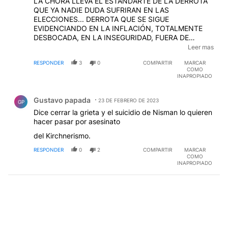
LA CHORA LLEVA EL ESTANDARTE DE LA DERROTA
QUE YA NADIE DUDA SUFRIRAN EN LAS
ELECCIONES... DERROTA QUE SE SIGUE
EVIDENCIANDO EN LA INFLACIÓN, TOTALMENTE
DESBOCADA, EN LA INSEGURIDAD, FUERA DE
CONTROL, Y SE RESPIRA QIE OCHO DE CADA DIEZ
Leer mas
LA RECHAZAMOS, A ELLA Y LA RUNFLA, MAS ALLA
RESPONDER
3
0
COMPARTIR
MARCAR
DE DIFERENCIAS IDEOLÓGICAS. .. ES QUE NADIE
COMO
QUIERE VOLVER A TENER LADRONES COMUNES EN
INAPROPIADO
EL GOBIERNO. Y ELLA SERÁ DURAMENTE
Comentario de Gustavo papada.
CASTIGADA POR SU AMORALIDAD. SOLO LA
Gustavo papada
DEFIENDE EL LUMPENAJE QUE LA NECESITA PARA
23 DE FEBRERO DE 2023
GP
SOBREVIVIR EN UN PAÍS NORMAL. KIRCHOS SIN
Dice cerrar la grieta y el suicidio de Nisman lo quieren
MORAL
hacer pasar por asesinato
del Kirchnerismo.
RESPONDER
0
2
COMPARTIR
MARCAR
COMO
INAPROPIADO