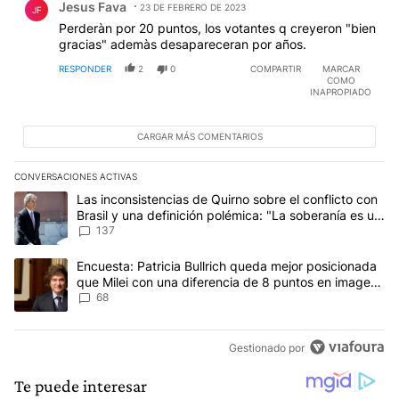
Jesus Fava
23 DE FEBRERO DE 2023
JF
Perderàn por 20 puntos, los votantes q creyeron "bien
gracias" ademàs desapareceran por años.
RESPONDER
2
0
COMPARTIR
MARCAR
COMO
INAPROPIADO
CARGAR MÁS COMENTARIOS
CONVERSACIONES ACTIVAS
Este listado muestra los artículos con más comentarios en los últim
Un artículo de tendencia con el título "Las inconsistencias de Qui
Las inconsistencias de Quirno sobre el conflicto con
Brasil y una definición polémica: "La soberanía es un
concepto antiguo"
137
Un artículo de tendencia con el título "Encuesta: Patricia Bullri
Encuesta: Patricia Bullrich queda mejor posicionada
que Milei con una diferencia de 8 puntos en imagen
negativa
68
Gestionado por