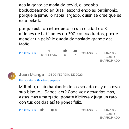
aca la gente se moria de covid, el andaba
boxludxeaxndo en Brasil escondiendo su patrimonio,
porque la jermu lo habia largado, quien se cree que es
este pelado
porque esta de intendente en una ciudad de 3
millones de habitantes en 200 km cuadrados, puede
manejar un pais? le queda demasiado grande ese
Moño.
1
RESPONDER
COMPARTIR
MARCAR
RESPUESTA
0
2
COMO
INAPROPIADO
Respuesta de Juan Uranga.
Juan Uranga
24 DE FEBRERO DE 2023
JU
Responder a
Gustavo papada
Milibobo, están hablando de los senadores y el nuevo
sub bloque....Sabes leer? Cada vez desvarias más,
estas más amargado, ponete Kicilove y juga un rato
con tus cosidas así te pones feliz.
RESPONDER
0
0
COMPARTIR
MARCAR
COMO
INAPROPIADO
Comentario de Jesus Fava.