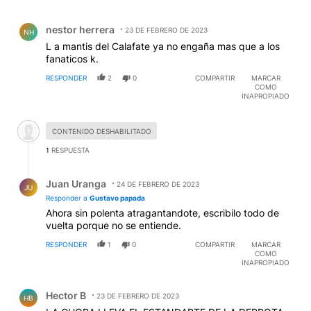
Comentario de nestor herrera.
nestor herrera
23 DE FEBRERO DE 2023
NH
L a mantis del Calafate ya no engaña mas que a los
fanaticos k.
RESPONDER
2
0
COMPARTIR
MARCAR
COMO
INAPROPIADO
Comentario desactivado.
CONTENIDO DESHABILITADO
1
RESPUESTA
Respuesta de Juan Uranga.
Juan Uranga
24 DE FEBRERO DE 2023
JU
Responder a
Gustavo papada
Ahora sin polenta atragantandote, escribilo todo de
vuelta porque no se entiende.
RESPONDER
1
0
COMPARTIR
MARCAR
COMO
INAPROPIADO
Comentario de Hector B.
Hector B
23 DE FEBRERO DE 2023
HB