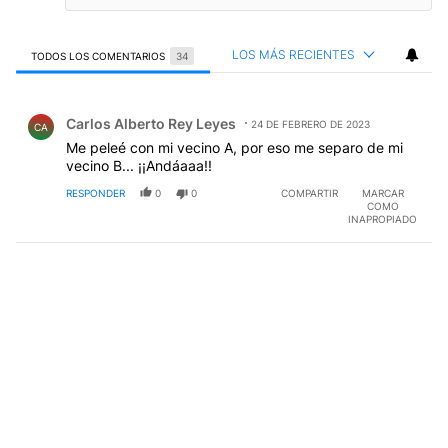
LOS MÁS RECIENTES
TODOS LOS COMENTARIOS
34
Todos los comentarios
Comentario de Carlos Alberto Rey Leyes.
Carlos Alberto Rey Leyes
24 DE FEBRERO DE 2023
CA
Me peleé con mi vecino A, por eso me separo de mi
vecino B... ¡¡Andáaaa!!
RESPONDER
0
0
COMPARTIR
MARCAR
COMO
INAPROPIADO