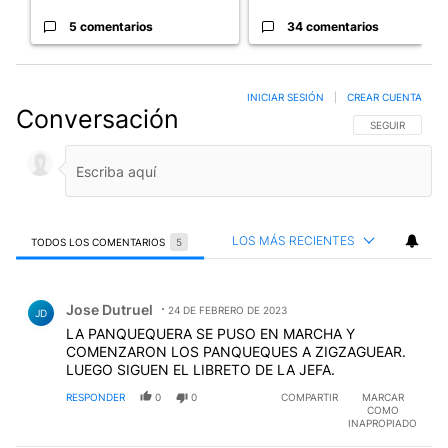
5 comentarios
34 comentarios
INICIAR SESIÓN
|
CREAR CUENTA
Conversación
SIGA ESTA CO
SEGUIR
LOS MÁS RECIENTES
TODOS LOS COMENTARIOS
5
Todos los comentarios
Comentario de Jose Dutruel.
Jose Dutruel
24 DE FEBRERO DE 2023
JD
LA PANQUEQUERA SE PUSO EN MARCHA Y
COMENZARON LOS PANQUEQUES A ZIGZAGUEAR.
LUEGO SIGUEN EL LIBRETO DE LA JEFA.
RESPONDER
0
0
COMPARTIR
MARCAR
COMO
INAPROPIADO