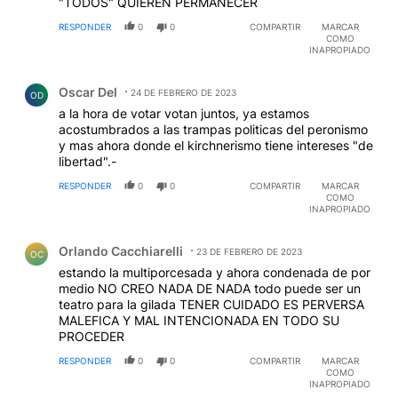
"TODOS" QUIEREN PERMANECER
RESPONDER
0
0
COMPARTIR
MARCAR
COMO
INAPROPIADO
Comentario de Oscar Del.
Oscar Del
24 DE FEBRERO DE 2023
OD
a la hora de votar votan juntos, ya estamos
acostumbrados a las trampas politicas del peronismo
y mas ahora donde el kirchnerismo tiene intereses "de
libertad".-
RESPONDER
0
0
COMPARTIR
MARCAR
COMO
INAPROPIADO
Comentario de Orlando Cacchiarelli.
Orlando Cacchiarelli
23 DE FEBRERO DE 2023
OC
estando la multiporcesada y ahora condenada de por
medio NO CREO NADA DE NADA todo puede ser un
teatro para la gilada TENER CUIDADO ES PERVERSA
MALEFICA Y MAL INTENCIONADA EN TODO SU
PROCEDER
RESPONDER
0
0
COMPARTIR
MARCAR
COMO
INAPROPIADO