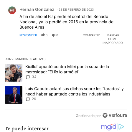
Comentario de Hernán González.
Hernán González
23 DE FEBRERO DE 2023
HG
A fin de año el PJ pierde el control del Senado
Nacional, ya lo perdió en 2015 en la provincia de
Buenos Aires
RESPONDER
0
0
COMPARTIR
MARCAR
COMO
INAPROPIADO
CONVERSACIONES ACTIVAS
Este listado muestra los artículos con más comentarios en los últim
Un artículo de tendencia con el título "Kicillof apuntó contra Milei 
Kicillof apuntó contra Milei por la suba de la
morosidad: “El lío lo armó él”
34
Un artículo de tendencia con el título "Luis Caputo aclaró sus dic
Luis Caputo aclaró sus dichos sobre los “tarados” y
negó haber apuntado contra los industriales
26
Gestionado por